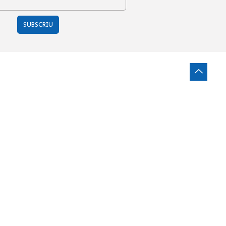
SUBSCRIU