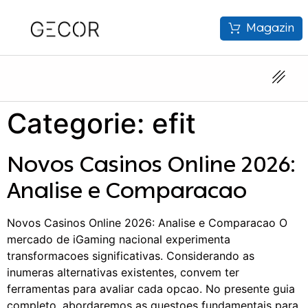
Magazin
Categorie:
efit
Novos Casinos Online 2026:
Analise e Comparacao
Novos Casinos Online 2026: Analise e Comparacao O
mercado de iGaming nacional experimenta
transformacoes significativas. Considerando as
inumeras alternativas existentes, convem ter
ferramentas para avaliar cada opcao. No presente guia
completo, abordaremos as questoes fundamentais para