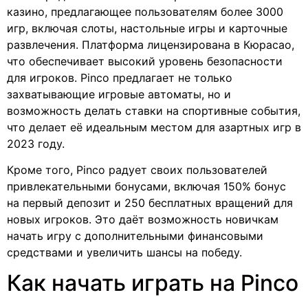
казино, предлагающее пользователям более 3000
игр, включая слоты, настольные игры и карточные
развлечения. Платформа лицензирована в Кюрасао,
что обеспечивает высокий уровень безопасности
для игроков. Pinco предлагает не только
захватывающие игровые автоматы, но и
возможность делать ставки на спортивные события,
что делает её идеальным местом для азартных игр в
2023 году.
Кроме того, Pinco радует своих пользователей
привлекательными бонусами, включая 150% бонус
на первый депозит и 250 бесплатных вращений для
новых игроков. Это даёт возможность новичкам
начать игру с дополнительными финансовыми
средствами и увеличить шансы на победу.
Как начать играть на Pinco