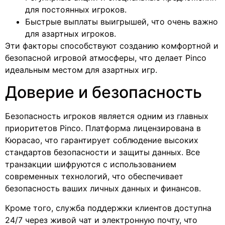
для постоянных игроков.
Быстрые выплаты выигрышей, что очень важно
для азартных игроков.
Эти факторы способствуют созданию комфортной и
безопасной игровой атмосферы, что делает Pinco
идеальным местом для азартных игр.
Доверие и безопасность
Безопасность игроков является одним из главных
приоритетов Pinco. Платформа лицензирована в
Кюрасао, что гарантирует соблюдение высоких
стандартов безопасности и защиты данных. Все
транзакции шифруются с использованием
современных технологий, что обеспечивает
безопасность ваших личных данных и финансов.
Кроме того, служба поддержки клиентов доступна
24/7 через живой чат и электронную почту, что