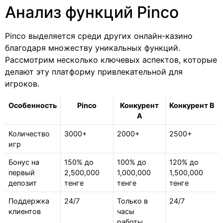
Анализ функций Pinco
Pinco выделяется среди других онлайн-казино
благодаря множеству уникальных функций.
Рассмотрим несколько ключевых аспектов, которые
делают эту платформу привлекательной для
игроков.
Особенность
Pinco
Конкурент
Конкурент B
A
Количество
3000+
2000+
2500+
игр
Бонус на
150% до
100% до
120% до
первый
2,500,000
1,000,000
1,500,000
депозит
тенге
тенге
тенге
Поддержка
24/7
Только в
24/7
клиентов
часы
работы