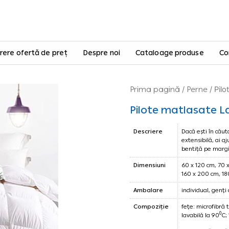
rere ofertă de preț
Despre noi
Cataloage produse
Co
Prima pagină
/
Perne
/ Pilo
Pilote matlasate 
Descriere
Dacă ești în cău
extensibilă, ai a
bentiță pe margin
Dimensiuni
60 x 120 cm, 70 
160 x 200 cm, 18
Ambalare
individual, genți
Compoziție
fețe: microfibră
0
lavabilă la 90
C;