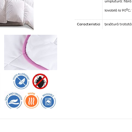
umplutură: fibră s
0
lavabilă la 90
C;
Caracteristici
țesătură tratată 