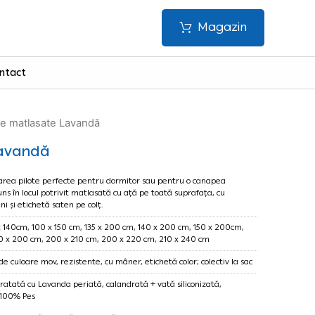
Magazin
ntact
te matlasate Lavandă
Lavandă
tarea pilote perfecte pentru dormitor sau pentru o canapea
juns în locul potrivit matlasată cu ață pe toată suprafața, cu
i și etichetă saten pe colț.
x 140cm, 100 x 150 cm, 135 x 200 cm, 140 x 200 cm, 150 x 200cm,
0 x 200 cm, 200 x 210 cm, 200 x 220 cm, 210 x 240 cm
 de culoare mov, rezistente, cu mâner, etichetă color; colectiv la sac
 tratată cu Lavanda
periată, calandrată + vată siliconizată,
 100% Pes