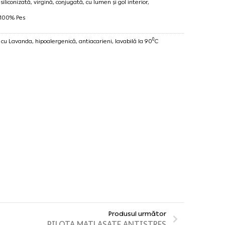
iliconizată, virgină, conjugată, cu lumen și gol interior,
 100% Pes
0
cu Lavanda, hipoalergenică, antiacarieni, lavabilă la 90
C
Produsul următor
PILOTA MATLASATE ANTISTRES