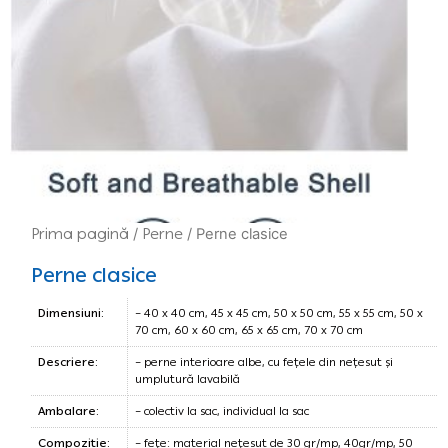
Prima pagină
/
Perne
/ Perne clasice
Perne clasice
Dimensiuni:
– 40 x 40 cm, 45 x 45 cm, 50 x 50 cm, 55 x 55 cm, 50 x
70 cm, 60 x 60 cm, 65 x 65 cm, 70 x 70 cm
Descriere:
– perne interioare albe, cu fețele din nețesut și
umplutură lavabilă
Ambalare:
– colectiv la sac, individual la sac
Compoziție:
– fețe: material nețesut de 30 gr/mp, 40gr/mp, 50