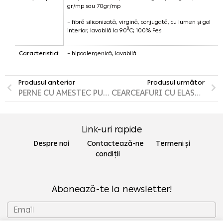
gr/mp sau 70gr/mp
– fibră siliconizată, virgină, conjugată, cu lumen și gol
0
interior, lavabilă la 90
C; 100% Pes
Caracteristici:
– hipoalergenică, lavabilă
Produsul anterior
Produsul următor
PERNE CU AMESTEC PUF, PANĂ ȘI FIBRE POLIESTER
CEARCEAFURI CU ELASTIC PERCALE
Link-uri rapide
Despre noi Contactează-ne
Termeni și
condiții
Abonează-te la newsletter!