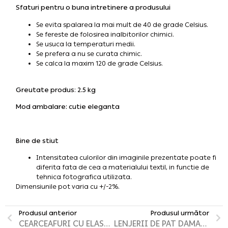
Sfaturi pentru o buna intretinere a produsului
Se evita spalarea la mai mult de 40 de grade Celsius.
Se fereste de folosirea inalbitorilor chimici.
Se usuca la temperaturi medii.
Se prefera a nu se curata chimic.
Se calca la maxim 120 de grade Celsius.
Greutate produs
:
2.5 kg
Mod ambalare
: cutie eleganta
Bine de stiut
Intensitatea culorilor din imaginile prezentate poate fi
diferita fata de cea a materialului textil, in functie de
tehnica fotografica utilizata.
Dimensiunile pot varia cu +/-2%.
Produsul anterior
Produsul următor
CEARCEAFURI CU ELASTIC DAMASC
LENJERII DE PAT DAMASC