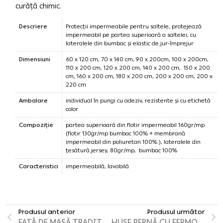
curăță chimic.
Descriere
Protecții impermeabile pentru saltele, protejează
impermeabil pe partea superioară a saltelei, cu
lateralele din bumbac și elastic de jur-împrejur
Dimensiuni
60 x 120 cm, 70 x 140 cm, 90 x 200cm, 100 x 200cm,
110 x 200 cm, 120 x 200 cm, 140 x 200 cm, 150 x 200
cm, 160 x 200 cm, 180 x 200 cm, 200 x 200 cm, 200 x
220 cm
Ambalare
individual în pungi cu adeziv, rezistente și cu etichetă
color
Compoziție
partea superioară din flotir impermeabil 160gr/mp
(flotir 130gr/mp bumbac 100% + membrană
impermeabil din poliuretan 100% ), lateralele din
țesătură jersey, 80gr/mp, bumbac 100%
Caracteristici
impermeabilă, lavabilă
Produsul anterior
Produsul următor
FAȚĂ DE MASĂ TRADIȚIONAL
HUSE PERNĂ CU FERMOAR IMPERMEABILE TERRY