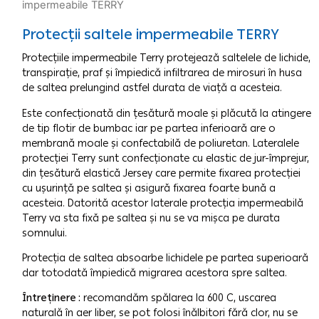
impermeabile TERRY
Protecții saltele impermeabile TERRY
Protecțiile impermeabile Terry protejează saltelele de lichide,
transpirație, praf și împiedică infiltrarea de mirosuri în husa
de saltea prelungind astfel durata de viață a acesteia.
Este confecționată din țesătură moale și plăcută la atingere
de tip flotir de bumbac iar pe partea inferioară are o
membrană moale și confectabilă de poliuretan. Lateralele
protecției Terry sunt confecționate cu elastic de jur-împrejur,
din țesătură elastică Jersey care permite fixarea protecției
cu ușurință pe saltea și asigură fixarea foarte bună a
acesteia. Datorită acestor laterale protecția impermeabilă
Terry va sta fixă pe saltea și nu se va mișca pe durata
somnului.
Protecția de saltea absoarbe lichidele pe partea superioară
dar totodată împiedică migrarea acestora spre saltea.
Întreținere :
recomandăm spălarea la 600 C, uscarea
naturală în aer liber, se pot folosi înălbitori fără clor, nu se