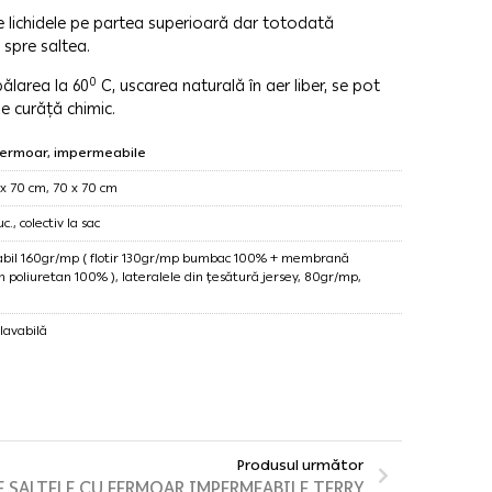
 lichidele pe partea superioară dar totodată
spre saltea.
0
larea la 60
C, uscarea naturală în aer liber, se pot
 se curăță chimic.
fermoar, impermeabile
 x 70 cm, 70 x 70 cm
c., colectiv la sac
eabil 160gr/mp ( flotir 130gr/mp bumbac 100% + membrană
 poliuretan 100% ), lateralele din țesătură jersey, 80gr/mp,
lavabilă
Produsul următor
 SALTELE CU FERMOAR IMPERMEABILE TERRY