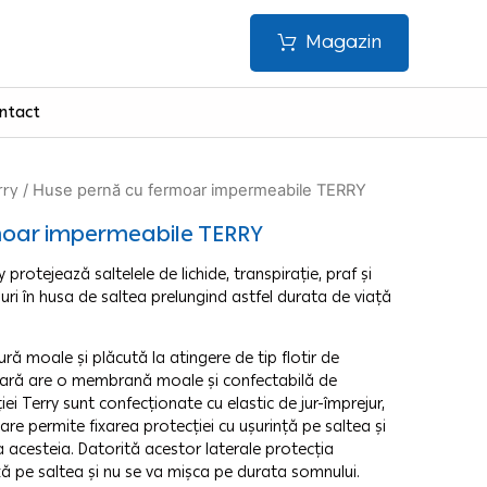
Magazin
ntact
rry
/ Huse pernă cu fermoar impermeabile TERRY
moar impermeabile TERRY
 protejează saltelele de lichide, transpirație, praf și
suri în husa de saltea prelungind astfel durata de viață
ră moale și plăcută la atingere de tip flotir de
oară are o membrană moale și confectabilă de
iei Terry sunt confecționate cu elastic de jur-împrejur,
are permite fixarea protecției cu ușurință pe saltea și
 acesteia. Datorită acestor laterale protecția
xă pe saltea și nu se va mișca pe durata somnului.