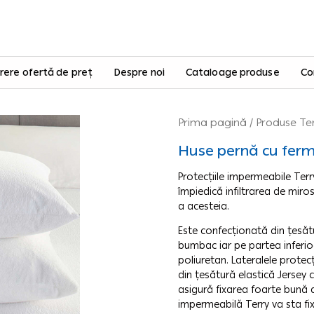
rere ofertă de preț
Despre noi
Cataloage produse
Co
Prima pagină
/
Produse Te
Huse pernă cu fer
Protecțiile impermeabile Terry
împiedică infiltrarea de miro
a acesteia.
Este confecționată din țesătu
bumbac iar pe partea inferi
poliuretan. Lateralele protecț
din țesătură elastică Jersey c
asigură fixarea foarte bună a
impermeabilă Terry va sta fi