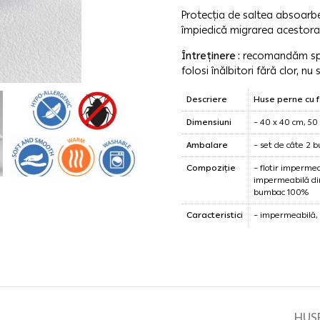
Protecția de saltea absoarbe
împiedică migrarea acestora 
Întreținere :
recomandăm spă
folosi înălbitori fără clor, nu
Descriere
Huse perne cu 
Dimensiuni
– 40 x 40 cm, 50
Ambalare
– set de câte 2 bu
Compoziție
– flotir imperm
impermeabilă din
bumbac 100%
Caracteristici
– impermeabilă, 
HUSE