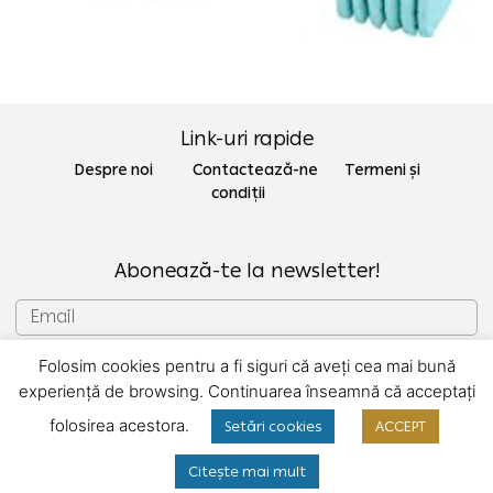
Link-uri rapide
Despre noi Contactează-ne
Termeni și
condiții
Abonează-te la newsletter!
Folosim cookies pentru a fi siguri că aveți cea mai bună
SUBSCRIU
experiență de browsing. Continuarea înseamnă că acceptați
folosirea acestora.
Setări cookies
ACCEPT
Copyright © 2022 Gecor
Citește mai mult