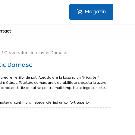
Magazin
ntact
i
/ Cearceafuri cu elastic Damasc
stic Damasc
area lenjeriilor de pat. Aceasta are la baza sa un fir foarte fin
și mătăsos. Tesatura damasc are o durabilitate crescuta la uzura
 caracteristicile calitative pentru mult timp. Nu se ingalbeneste,
material sunt moi si netede, oferind un confort superior.