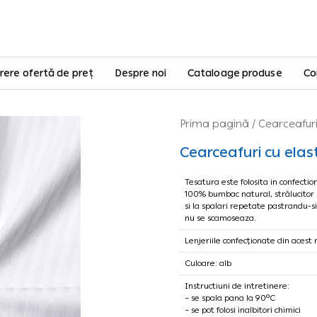
rere ofertă de preț
Despre noi
Cataloage produse
Co
Prima pagină
/
Cearceafur
Cearceafuri cu ela
Tesatura este folosita in confection
100% bumbac natural, strălucitor 
si la spalari repetate pastrandu-si
nu se scamoseaza.
Lenjeriile confecționate din acest 
Culoare: alb
Instructiuni de intretinere:
– se spala pana la 90°C
– se pot folosi inalbitori chimici