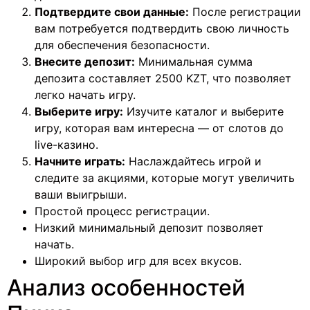
Подтвердите свои данные:
После регистрации
вам потребуется подтвердить свою личность
для обеспечения безопасности.
Внесите депозит:
Минимальная сумма
депозита составляет 2500 KZT, что позволяет
легко начать игру.
Выберите игру:
Изучите каталог и выберите
игру, которая вам интересна — от слотов до
live-казино.
Начните играть:
Наслаждайтесь игрой и
следите за акциями, которые могут увеличить
ваши выигрыши.
Простой процесс регистрации.
Низкий минимальный депозит позволяет
начать.
Широкий выбор игр для всех вкусов.
Анализ особенностей