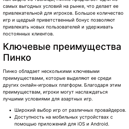
самых выгодных условий на рынке, что делает ее
привлекательной для игроков. Большое количество
игр и щедрый приветственный бонус позволяют
привлекать новых пользователей и удерживать
постоянных клиентов.
Ключевые преимущества
Пинко
Пинко обладает несколькими ключевыми
преимуществами, которые выделяют ее среди
других онлайн-игровых платформ. Благодаря этим
преимуществам, игроки могут наслаждаться
лучшими условиями для азартных игр.
Широкий выбор игр от различных провайдеров.
Доступность на мобильных устройствах с
помощью приложений для iOS и Android.