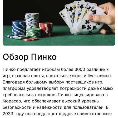
Обзор Пинко
Пинко предлагает игрокам более 3000 различных
игр, включая слоты, настольные игры и live-казино.
Благодаря большому выбору поставщиков игр,
платформа удовлетворяет потребности даже самых
требовательных игроков. Пинко лицензирована в
Кюрасао, что обеспечивает высокий уровень
безопасности и надежности для пользователей. В
2023 году она предлагает щедрые приветственные