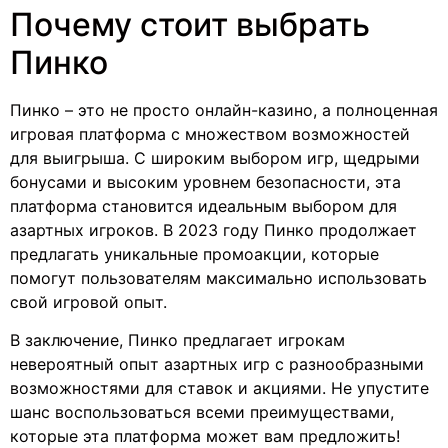
Почему стоит выбрать
Пинко
Пинко – это не просто онлайн-казино, а полноценная
игровая платформа с множеством возможностей
для выигрыша. С широким выбором игр, щедрыми
бонусами и высоким уровнем безопасности, эта
платформа становится идеальным выбором для
азартных игроков. В 2023 году Пинко продолжает
предлагать уникальные промоакции, которые
помогут пользователям максимально использовать
свой игровой опыт.
В заключение, Пинко предлагает игрокам
невероятный опыт азартных игр с разнообразными
возможностями для ставок и акциями. Не упустите
шанс воспользоваться всеми преимуществами,
которые эта платформа может вам предложить!