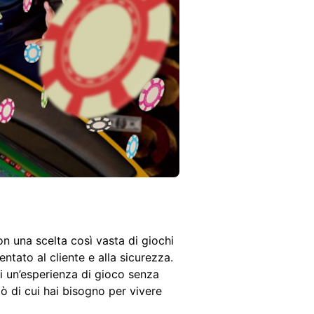
on una scelta così vasta di giochi
ntato al cliente e alla sicurezza.
i un’esperienza di gioco senza
iò di cui hai bisogno per vivere