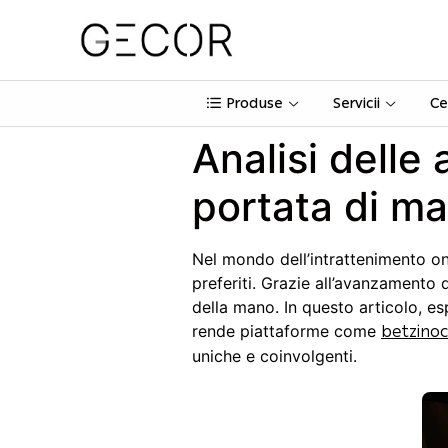
Produse
Servicii
Ce
Analisi delle 
portata di m
Nel mondo dell’intrattenimento onl
preferiti. Grazie all’avanzamento 
della mano. In questo articolo, es
rende piattaforme come
betzinoc
uniche e coinvolgenti.