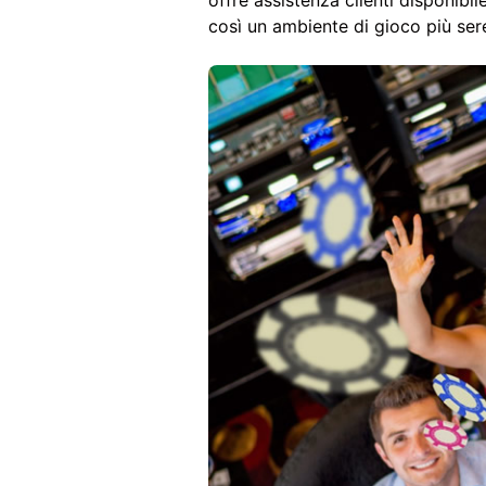
offre assistenza clienti disponib
così un ambiente di gioco più ser