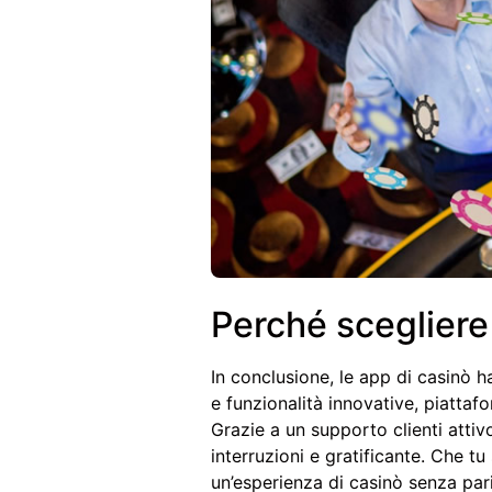
Perché scegliere
In conclusione, le app di casinò h
e funzionalità innovative, piattaf
Grazie a un supporto clienti atti
interruzioni e gratificante. Che tu
un’esperienza di casinò senza pari