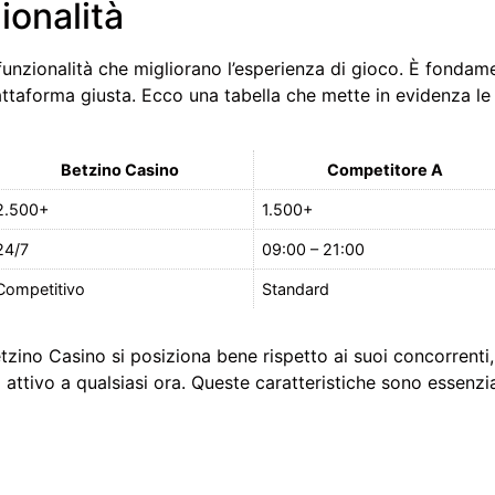
ionalità
funzionalità che migliorano l’esperienza di gioco. È fonda
iattaforma giusta. Ecco una tabella che mette in evidenza le
Betzino Casino
Competitore A
2.500+
1.500+
24/7
09:00 – 21:00
Competitivo
Standard
zino Casino si posiziona bene rispetto ai suoi concorrenti,
attivo a qualsiasi ora. Queste caratteristiche sono essenzia