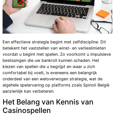
Een effectieve strategie begint met zelfdiscipline. Dit
betekent het vaststellen van winst- en verlieslimieten
voordat u begint met spelen. Zo voorkomt u impulsieve
beslissingen die uw bankroll kunnen schaden. Het
kiezen van spellen die u begrijpt en waar u zich
comfortabel bij voelt, is eveneens een belangrijk
onderdeel van een weloverwogen strategie, wat de
algehele spelervaring op platforms zoals Spinoli België
aanzienlijk kan verbeteren.
Het Belang van Kennis van
Casinospellen