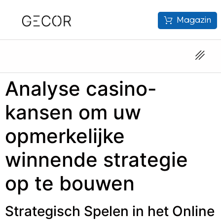
Magazin
Analyse casino-
kansen om uw
opmerkelijke
winnende strategie
op te bouwen
Strategisch Spelen in het Online