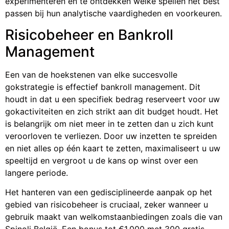
experimenteren en te ontdekken welke spellen het best
passen bij hun analytische vaardigheden en voorkeuren.
Risicobeheer en Bankroll
Management
Een van de hoekstenen van elke succesvolle
gokstrategie is effectief bankroll management. Dit
houdt in dat u een specifiek bedrag reserveert voor uw
gokactiviteiten en zich strikt aan dit budget houdt. Het
is belangrijk om niet meer in te zetten dan u zich kunt
veroorloven te verliezen. Door uw inzetten te spreiden
en niet alles op één kaart te zetten, maximaliseert u uw
speeltijd en vergroot u de kans op winst over een
langere periode.
Het hanteren van een gedisciplineerde aanpak op het
gebied van risicobeheer is cruciaal, zeker wanneer u
gebruik maakt van welkomstaanbiedingen zoals die van