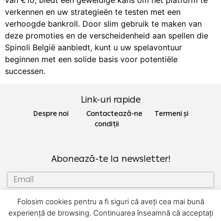
verkennen en uw strategieën te testen met een
verhoogde bankroll. Door slim gebruik te maken van
deze promoties en de verscheidenheid aan spellen die
Spinoli België aanbiedt, kunt u uw spelavontuur
beginnen met een solide basis voor potentiële
successen.
Link-uri rapide
Despre noi Contactează-ne
Termeni și
condiții
Abonează-te la newsletter!
Folosim cookies pentru a fi siguri că aveți cea mai bună
SUBSCRIU
experiență de browsing. Continuarea înseamnă că acceptați