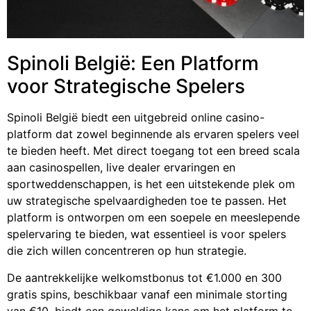
Spinoli België: Een Platform
voor Strategische Spelers
Spinoli België biedt een uitgebreid online casino-
platform dat zowel beginnende als ervaren spelers veel
te bieden heeft. Met direct toegang tot een breed scala
aan casinospellen, live dealer ervaringen en
sportweddenschappen, is het een uitstekende plek om
uw strategische spelvaardigheden toe te passen. Het
platform is ontworpen om een soepele en meeslepende
spelervaring te bieden, wat essentieel is voor spelers
die zich willen concentreren op hun strategie.
De aantrekkelijke welkomstbonus tot €1.000 en 300
gratis spins, beschikbaar vanaf een minimale storting
van €10, biedt een geweldige kans om het platform te