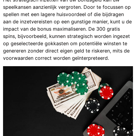
speelkansen aanzienlijk vergroten. Door te focussen op
spellen met een lagere huisvoordeel of die bijdragen
aan de inzetvereisten op een gunstige manier, kunt u de
impact van de bonus maximaliseren. De 300 gratis
spins, bijvoorbeeld, kunnen strategisch worden ingezet
op geselecteerde gokkasten om potentiële winsten te
genereren zonder direct eigen geld te riskeren, mits de
voorwaarden correct worden geïnterpreteerd.