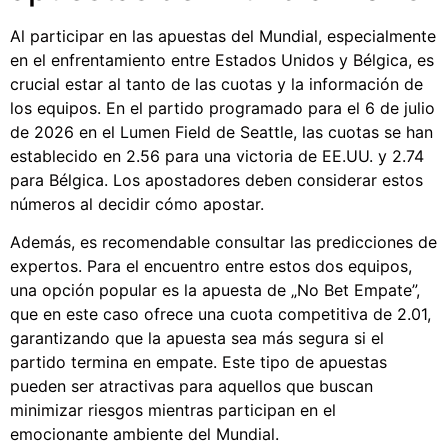
Al participar en las apuestas del Mundial, especialmente
en el enfrentamiento entre Estados Unidos y Bélgica, es
crucial estar al tanto de las cuotas y la información de
los equipos. En el partido programado para el 6 de julio
de 2026 en el Lumen Field de Seattle, las cuotas se han
establecido en 2.56 para una victoria de EE.UU. y 2.74
para Bélgica. Los apostadores deben considerar estos
números al decidir cómo apostar.
Además, es recomendable consultar las predicciones de
expertos. Para el encuentro entre estos dos equipos,
una opción popular es la apuesta de „No Bet Empate”,
que en este caso ofrece una cuota competitiva de 2.01,
garantizando que la apuesta sea más segura si el
partido termina en empate. Este tipo de apuestas
pueden ser atractivas para aquellos que buscan
minimizar riesgos mientras participan en el
emocionante ambiente del Mundial.