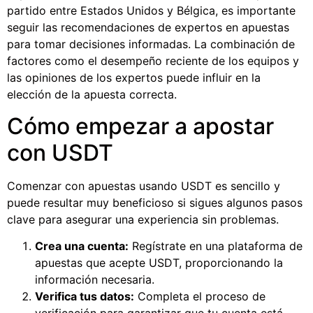
partido entre Estados Unidos y Bélgica, es importante
seguir las recomendaciones de expertos en apuestas
para tomar decisiones informadas. La combinación de
factores como el desempeño reciente de los equipos y
las opiniones de los expertos puede influir en la
elección de la apuesta correcta.
Cómo empezar a apostar
con USDT
Comenzar con apuestas usando USDT es sencillo y
puede resultar muy beneficioso si sigues algunos pasos
clave para asegurar una experiencia sin problemas.
Crea una cuenta:
Regístrate en una plataforma de
apuestas que acepte USDT, proporcionando la
información necesaria.
Verifica tus datos:
Completa el proceso de
verificación para garantizar que tu cuenta está