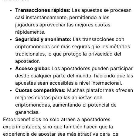
Transacciones rápidas:
Las apuestas se procesan
casi instantáneamente, permitiendo a los
jugadores aprovechar las mejores cuotas
rápidamente.
Seguridad y anonimato:
Las transacciones con
criptomonedas son más seguras que los métodos
tradicionales, lo que protege la privacidad del
apostador.
Acceso global:
Los apostadores pueden participar
desde cualquier parte del mundo, haciendo que las
apuestas sean accesibles a nivel internacional.
Cuotas competitivas:
Muchas plataformas ofrecen
mejores cuotas para las apuestas con
criptomonedas, aumentando el potencial de
ganancias.
Estos beneficios no solo atraen a apostadores
experimentados, sino que también hacen que la
experiencia de apostar sea más atractiva para los