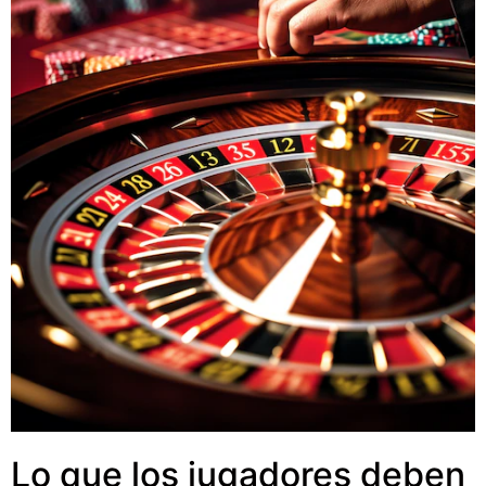
Lo que los jugadores deben