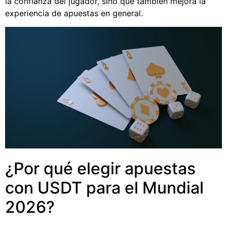
la confianza del jugador, sino que también mejora la
experiencia de apuestas en general.
¿Por qué elegir apuestas
con USDT para el Mundial
2026?