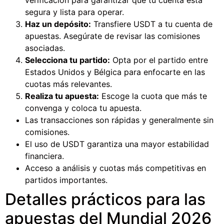
segura y lista para operar.
Haz un depósito:
Transfiere USDT a tu cuenta de
apuestas. Asegúrate de revisar las comisiones
asociadas.
Selecciona tu partido:
Opta por el partido entre
Estados Unidos y Bélgica para enfocarte en las
cuotas más relevantes.
Realiza tu apuesta:
Escoge la cuota que más te
convenga y coloca tu apuesta.
Las transacciones son rápidas y generalmente sin
comisiones.
El uso de USDT garantiza una mayor estabilidad
financiera.
Acceso a análisis y cuotas más competitivas en
partidos importantes.
Detalles prácticos para las
apuestas del Mundial 2026