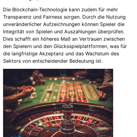
Die Blockchain-Technologie kann zudem für mehr
Transparenz und Fairness sorgen. Durch die Nutzung
unveränderlicher Aufzeichnungen können Spieler die
Integrität von Spielen und Auszahlungen überprüfen.
Dies schafft ein höheres Maß an Vertrauen zwischen
den Spielern und den Glücksspielplattformen, was für
die langfristige Akzeptanz und das Wachstum des
Sektors von entscheidender Bedeutung ist.