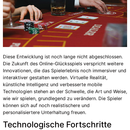
Diese Entwicklung ist noch lange nicht abgeschlossen.
Die Zukunft des Online-Glücksspiels verspricht weitere
Innovationen, die das Spielerlebnis noch immersiver und
interaktiver gestalten werden. Virtuelle Realität,
künstliche Intelligenz und verbesserte mobile
Technologien stehen an der Schwelle, die Art und Weise,
wie wir spielen, grundlegend zu verändern. Die Spieler
können sich auf noch realistischere und
personalisiertere Unterhaltung freuen.
Technologische Fortschritte