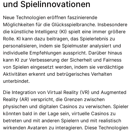
und Spielinnovationen
Neue Technologien eröffnen faszinierende
Möglichkeiten für die Glücksspielbranche. Insbesondere
die künstliche Intelligenz (KI) spielt eine immer größere
Rolle. KI kann dazu beitragen, das Spielerlebnis zu
personalisieren, indem sie Spielmuster analysiert und
individuelle Empfehlungen ausspricht. Darüber hinaus
kann KI zur Verbesserung der Sicherheit und Fairness
von Spielen eingesetzt werden, indem sie verdächtige
Aktivitäten erkennt und betrügerisches Verhalten
unterbindet.
Die Integration von Virtual Reality (VR) und Augmented
Reality (AR) verspricht, die Grenzen zwischen
physischen und digitalen Casinos zu verwischen. Spieler
könnten bald in der Lage sein, virtuelle Casinos zu
betreten und mit anderen Spielern und mit realistisch
wirkenden Avataren zu interagieren. Diese Technologien