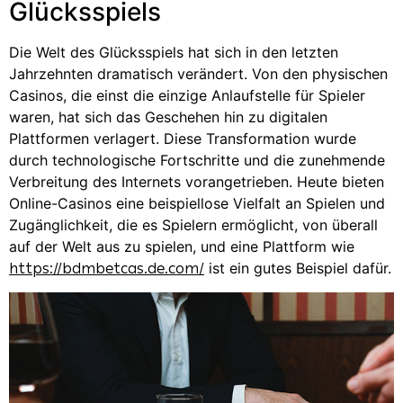
Glücksspiels
Die Welt des Glücksspiels hat sich in den letzten
Jahrzehnten dramatisch verändert. Von den physischen
Casinos, die einst die einzige Anlaufstelle für Spieler
waren, hat sich das Geschehen hin zu digitalen
Plattformen verlagert. Diese Transformation wurde
durch technologische Fortschritte und die zunehmende
Verbreitung des Internets vorangetrieben. Heute bieten
Online-Casinos eine beispiellose Vielfalt an Spielen und
Zugänglichkeit, die es Spielern ermöglicht, von überall
auf der Welt aus zu spielen, und eine Plattform wie
ist ein gutes Beispiel dafür.
https://bdmbetcas.de.com/