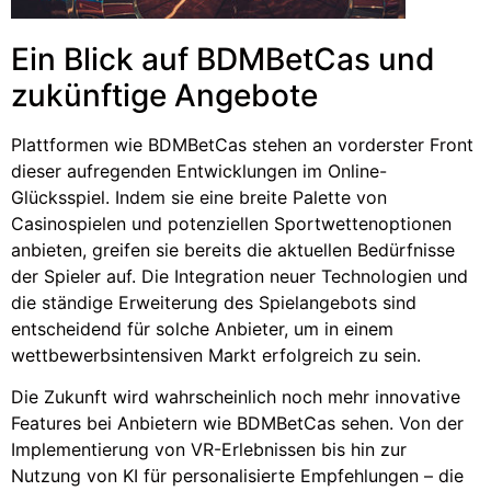
Ein Blick auf BDMBetCas und
zukünftige Angebote
Plattformen wie BDMBetCas stehen an vorderster Front
dieser aufregenden Entwicklungen im Online-
Glücksspiel. Indem sie eine breite Palette von
Casinospielen und potenziellen Sportwettenoptionen
anbieten, greifen sie bereits die aktuellen Bedürfnisse
der Spieler auf. Die Integration neuer Technologien und
die ständige Erweiterung des Spielangebots sind
entscheidend für solche Anbieter, um in einem
wettbewerbsintensiven Markt erfolgreich zu sein.
Die Zukunft wird wahrscheinlich noch mehr innovative
Features bei Anbietern wie BDMBetCas sehen. Von der
Implementierung von VR-Erlebnissen bis hin zur
Nutzung von KI für personalisierte Empfehlungen – die