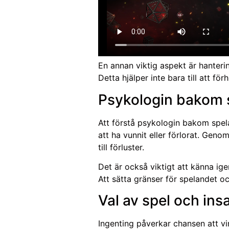
En annan viktig aspekt är hanterin
Detta hjälper inte bara till att fö
Psykologin bakom 
Att förstå psykologin bakom spela
att ha vunnit eller förlorat. Geno
till förluster.
Det är också viktigt att känna ige
Att sätta gränser för spelandet o
Val av spel och ins
Ingenting påverkar chansen att vi