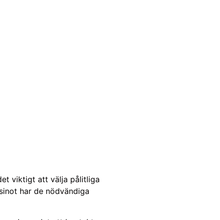
 viktigt att välja pålitliga
asinot har de nödvändiga