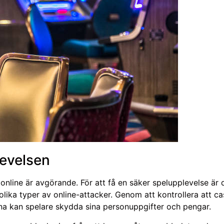
levelsen
online är avgörande. För att få en säker spelupplevelse är det
lika typer av online-attacker. Genom att kontrollera att c
na kan spelare skydda sina personuppgifter och pengar.