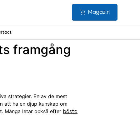
Magazin
ntact
ts framgång
iva strategier. En av de mest
om att ha en djup kunskap om
ikt. Många letar också efter
bästa