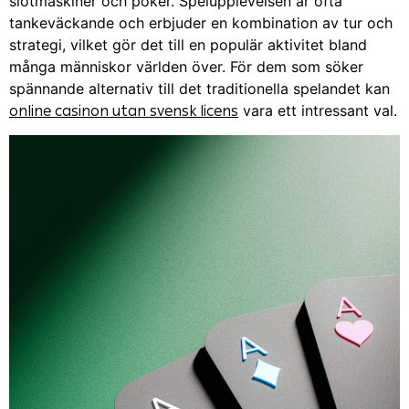
slotmaskiner och poker. Spelupplevelsen är ofta
tankeväckande och erbjuder en kombination av tur och
strategi, vilket gör det till en populär aktivitet bland
många människor världen över. För dem som söker
spännande alternativ till det traditionella spelandet kan
vara ett intressant val.
online casinon utan svensk licens