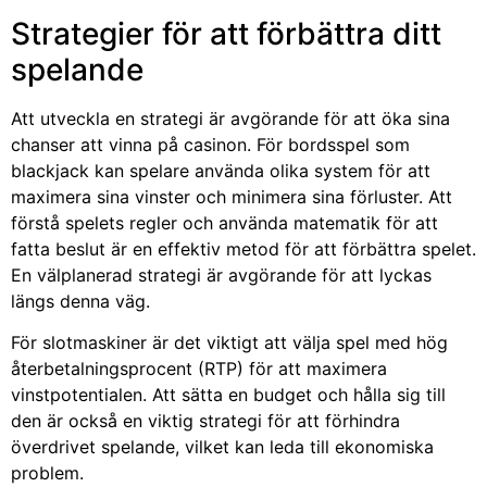
Strategier för att förbättra ditt
spelande
Att utveckla en strategi är avgörande för att öka sina
chanser att vinna på casinon. För bordsspel som
blackjack kan spelare använda olika system för att
maximera sina vinster och minimera sina förluster. Att
förstå spelets regler och använda matematik för att
fatta beslut är en effektiv metod för att förbättra spelet.
En välplanerad strategi är avgörande för att lyckas
längs denna väg.
För slotmaskiner är det viktigt att välja spel med hög
återbetalningsprocent (RTP) för att maximera
vinstpotentialen. Att sätta en budget och hålla sig till
den är också en viktig strategi för att förhindra
överdrivet spelande, vilket kan leda till ekonomiska
problem.