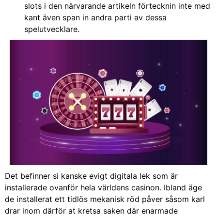
slots i den närvarande artikeln förtecknin inte med
kant även span in andra parti av dessa
spelutvecklare.
Det befinner si kanske evigt digitala lek som är
installerade ovanför hela världens casinon. Ibland äge
de installerat ett tidlös mekanisk röd påver såsom karl
drar inom därför at kretsa saken där enarmade