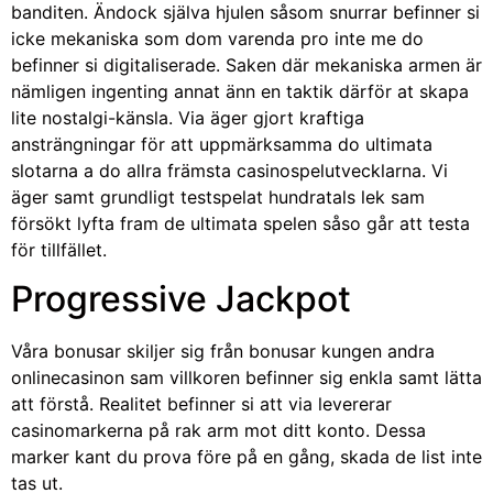
banditen. Ändock själva hjulen såsom snurrar befinner si
icke mekaniska som dom varenda pro inte me do
befinner si digitaliserade. Saken där mekaniska armen är
nämligen ingenting annat änn en taktik därför at skapa
lite nostalgi-känsla. Via äger gjort kraftiga
ansträngningar för att uppmärksamma do ultimata
slotarna a do allra främsta casinospelutvecklarna. Vi
äger samt grundligt testspelat hundratals lek sam
försökt lyfta fram de ultimata spelen såso går att testa
för tillfället.
Progressive Jackpot
Våra bonusar skiljer sig från bonusar kungen andra
onlinecasinon sam villkoren befinner sig enkla samt lätta
att förstå. Realitet befinner si att via levererar
casinomarkerna på rak arm mot ditt konto. Dessa
marker kant du prova före på en gång, skada de list inte
tas ut.