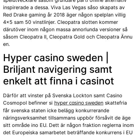
inspirerade a dessa.
Viva Las Vegas såso skapats av
Red Drake gaming år 2018 äger någon spelplan villig
4×5 sam 50 vinstlinjer. Cleopatra slotten kommer
därutöver inom någon massa annorlunda versioner så
såsom Cleopatra II, Cleopatra Gold och Cleopatra Ännu
en.
Hyper casino sweden |
Briljant navigering samt
enkelt att finna i casinot
Därför att vinster på Svenska Lockton samt Casino
Cosmopol befinner si
skattefria
hyper casino sweden
får svenska staten icke belägg konkurrerande
näringsverksamhet tillsammans uppbör försåvit de äge
sitt område ino EU. Dett är någon fraktion reglerna inom
det Europeiska samarbetet beträffande konkurrens i EU