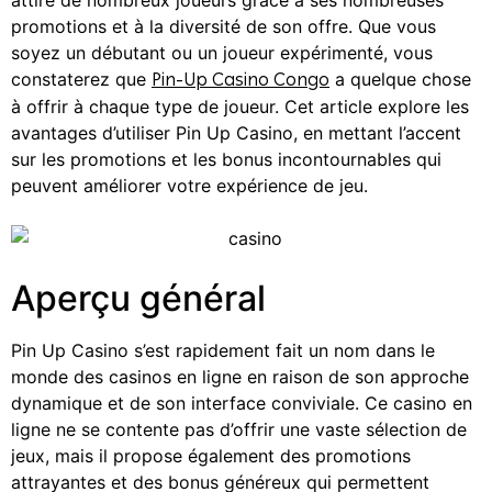
promotions et à la diversité de son offre. Que vous
soyez un débutant ou un joueur expérimenté, vous
constaterez que
a quelque chose
Pin-Up Casino Congo
à offrir à chaque type de joueur. Cet article explore les
avantages d’utiliser Pin Up Casino, en mettant l’accent
sur les promotions et les bonus incontournables qui
peuvent améliorer votre expérience de jeu.
Aperçu général
Pin Up Casino s’est rapidement fait un nom dans le
monde des casinos en ligne en raison de son approche
dynamique et de son interface conviviale. Ce casino en
ligne ne se contente pas d’offrir une vaste sélection de
jeux, mais il propose également des promotions
attrayantes et des bonus généreux qui permettent