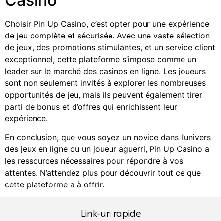
Casino
Choisir Pin Up Casino, c’est opter pour une expérience
de jeu complète et sécurisée. Avec une vaste sélection
de jeux, des promotions stimulantes, et un service client
exceptionnel, cette plateforme s’impose comme un
leader sur le marché des casinos en ligne. Les joueurs
sont non seulement invités à explorer les nombreuses
opportunités de jeu, mais ils peuvent également tirer
parti de bonus et d’offres qui enrichissent leur
expérience.
En conclusion, que vous soyez un novice dans l’univers
des jeux en ligne ou un joueur aguerri, Pin Up Casino a
les ressources nécessaires pour répondre à vos
attentes. N’attendez plus pour découvrir tout ce que
cette plateforme a à offrir.
Link-uri rapide