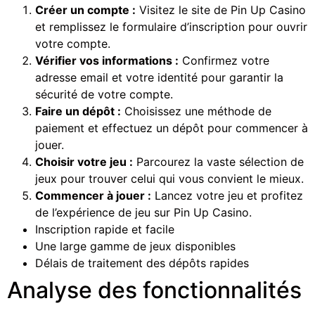
Créer un compte :
Visitez le site de Pin Up Casino
et remplissez le formulaire d’inscription pour ouvrir
votre compte.
Vérifier vos informations :
Confirmez votre
adresse email et votre identité pour garantir la
sécurité de votre compte.
Faire un dépôt :
Choisissez une méthode de
paiement et effectuez un dépôt pour commencer à
jouer.
Choisir votre jeu :
Parcourez la vaste sélection de
jeux pour trouver celui qui vous convient le mieux.
Commencer à jouer :
Lancez votre jeu et profitez
de l’expérience de jeu sur Pin Up Casino.
Inscription rapide et facile
Une large gamme de jeux disponibles
Délais de traitement des dépôts rapides
Analyse des fonctionnalités