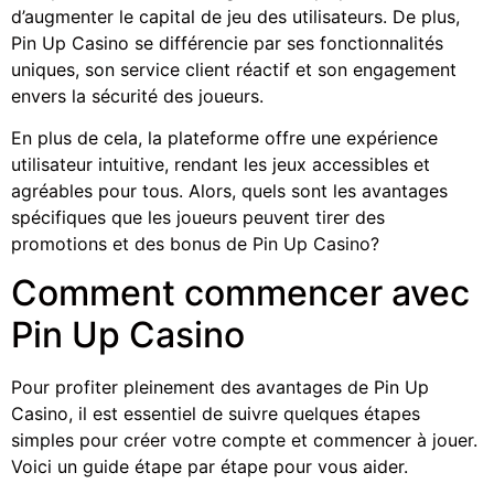
d’augmenter le capital de jeu des utilisateurs. De plus,
Pin Up Casino se différencie par ses fonctionnalités
uniques, son service client réactif et son engagement
envers la sécurité des joueurs.
En plus de cela, la plateforme offre une expérience
utilisateur intuitive, rendant les jeux accessibles et
agréables pour tous. Alors, quels sont les avantages
spécifiques que les joueurs peuvent tirer des
promotions et des bonus de Pin Up Casino?
Comment commencer avec
Pin Up Casino
Pour profiter pleinement des avantages de Pin Up
Casino, il est essentiel de suivre quelques étapes
simples pour créer votre compte et commencer à jouer.
Voici un guide étape par étape pour vous aider.