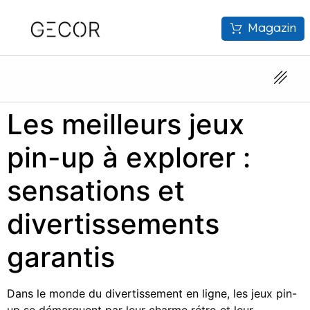
Magazin
Les meilleurs jeux
pin-up à explorer :
sensations et
divertissements
garantis
Dans le monde du divertissement en ligne, les jeux pin-
up se démarquent par leur charme rétro et leur