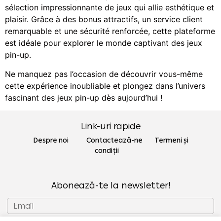
sélection impressionnante de jeux qui allie esthétique et
plaisir. Grâce à des bonus attractifs, un service client
remarquable et une sécurité renforcée, cette plateforme
est idéale pour explorer le monde captivant des jeux
pin-up.
Ne manquez pas l’occasion de découvrir vous-même
cette expérience inoubliable et plongez dans l’univers
fascinant des jeux pin-up dès aujourd’hui !
Link-uri rapide
Despre noi Contactează-ne
Termeni și
condiții
Abonează-te la newsletter!