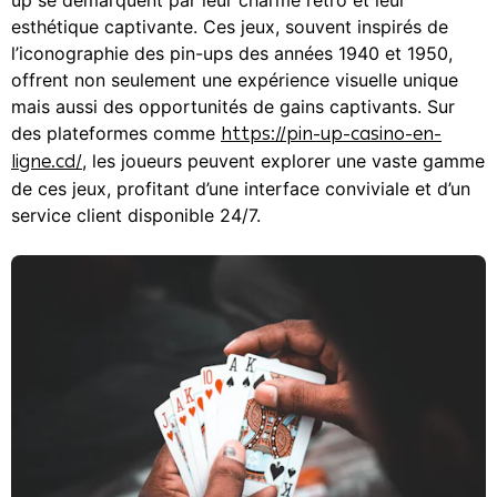
esthétique captivante. Ces jeux, souvent inspirés de
l’iconographie des pin-ups des années 1940 et 1950,
offrent non seulement une expérience visuelle unique
mais aussi des opportunités de gains captivants. Sur
des plateformes comme
https://pin-up-casino-en-
, les joueurs peuvent explorer une vaste gamme
ligne.cd/
de ces jeux, profitant d’une interface conviviale et d’un
service client disponible 24/7.