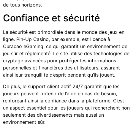
de tous horizons.
Confiance et sécurité
La sécurité est primordiale dans le monde des jeux en
ligne. Pin-Up Casino, par exemple, est licencé à
Curacao eGaming, ce qui garantit un environnement de
jeu sûr et réglementé. Le site utilise des technologies de
cryptage avancées pour protéger les informations
personnelles et financières des utilisateurs, assurant
ainsi leur tranquillité d’esprit pendant qu’ils jouent.
De plus, le support client actif 24/7 garantit que les
joueurs peuvent obtenir de l’aide en cas de besoin,
renforçant ainsi la confiance dans la plateforme. C’est
un aspect essentiel pour les joueurs qui recherchent non
seulement des divertissements mais aussi un
environnement sûr.