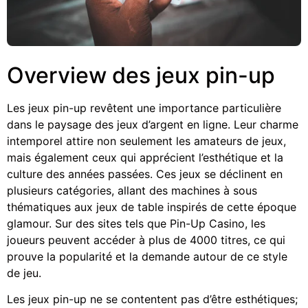
Overview des jeux pin-up
Les jeux pin-up revêtent une importance particulière
dans le paysage des jeux d’argent en ligne. Leur charme
intemporel attire non seulement les amateurs de jeux,
mais également ceux qui apprécient l’esthétique et la
culture des années passées. Ces jeux se déclinent en
plusieurs catégories, allant des machines à sous
thématiques aux jeux de table inspirés de cette époque
glamour. Sur des sites tels que Pin-Up Casino, les
joueurs peuvent accéder à plus de 4000 titres, ce qui
prouve la popularité et la demande autour de ce style
de jeu.
Les jeux pin-up ne se contentent pas d’être esthétiques;