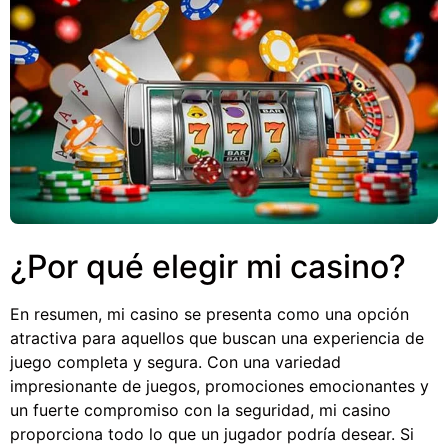
¿Por qué elegir mi casino?
En resumen, mi casino se presenta como una opción
atractiva para aquellos que buscan una experiencia de
juego completa y segura. Con una variedad
impresionante de juegos, promociones emocionantes y
un fuerte compromiso con la seguridad, mi casino
proporciona todo lo que un jugador podría desear. Si