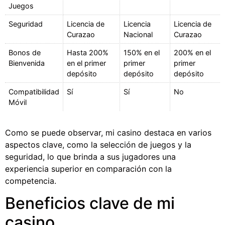
Juegos
Seguridad
Licencia de
Licencia
Licencia de
Curazao
Nacional
Curazao
Bonos de
Hasta 200%
150% en el
200% en el
Bienvenida
en el primer
primer
primer
depósito
depósito
depósito
Compatibilidad
Sí
Sí
No
Móvil
Como se puede observar, mi casino destaca en varios
aspectos clave, como la selección de juegos y la
seguridad, lo que brinda a sus jugadores una
experiencia superior en comparación con la
competencia.
Beneficios clave de mi
casino