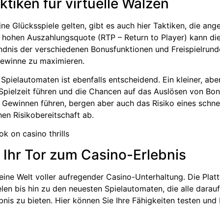
tiken für virtuelle Walzen
ine Glücksspiele gelten, gibt es auch hier Taktiken, die a
 hohen Auszahlungsquote (RTP – Return to Player) kann di
dnis der verschiedenen Bonusfunktionen und Freispielrunde
Gewinne zu maximieren.
Spielautomaten ist ebenfalls entscheidend. Ein kleiner, abe
Spielzeit führen und die Chancen auf das Auslösen von Bo
Gewinnen führen, bergen aber auch das Risiko eines schnell
en Risikobereitschaft ab.
Ihr Tor zum Casino-Erlebnis
ne Welt voller aufregender Casino-Unterhaltung. Die Plattf
elen bis hin zu den neuesten Spielautomaten, die alle darauf
bnis zu bieten. Hier können Sie Ihre Fähigkeiten testen und