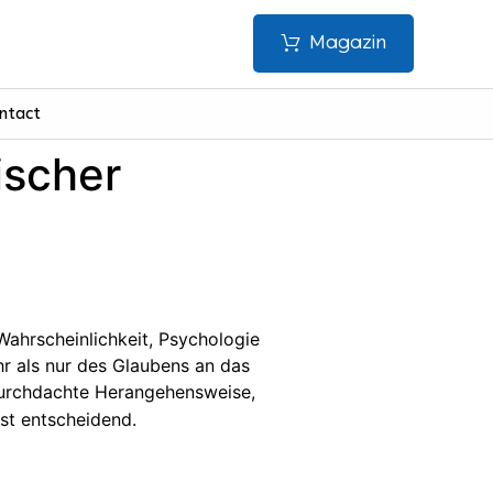
Magazin
ntact
ischer
 Wahrscheinlichkeit, Psychologie
hr als nur des Glaubens an das
urchdachte Herangehensweise,
st entscheidend.