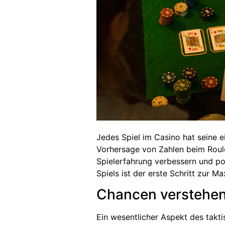
Jedes Spiel im Casino hat seine 
Vorhersage von Zahlen beim Roulet
Spielerfahrung verbessern und pot
Spiels ist der erste Schritt zur 
Chancen verstehen
Ein wesentlicher Aspekt des takt