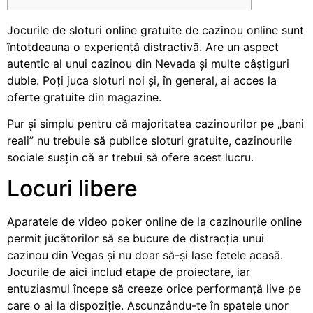
Jocurile de sloturi online gratuite de cazinou online sunt
întotdeauna o experiență distractivă. Are un aspect
autentic al unui cazinou din Nevada și multe câștiguri
duble.
Poți juca sloturi noi și, în general, ai acces la
oferte gratuite din magazine.
Pur și simplu pentru că majoritatea cazinourilor pe „bani
reali” nu trebuie să publice sloturi gratuite, cazinourile
sociale susțin că ar trebui să ofere acest lucru.
Locuri libere
Aparatele de video poker online de la cazinourile online
permit jucătorilor să se bucure de distracția unui
cazinou din Vegas și nu doar să-și lase fetele acasă.
Jocurile de aici includ etape de proiectare, iar
entuziasmul începe să creeze orice performanță live pe
care o ai la dispoziție. Ascunzându-te în spatele unor