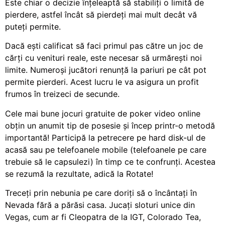
Este chiar o decizie înțeleaptă să stabiliți o limită de
pierdere, astfel încât să pierdeți mai mult decât vă
puteți permite.
Dacă ești calificat să faci primul pas către un joc de
cărți cu venituri reale, este necesar să urmărești noi
limite. Numeroși jucători renunță la pariuri pe cât pot
permite pierderi. Acest lucru le va asigura un profit
frumos în treizeci de secunde.
Cele mai bune jocuri gratuite de poker video online
obțin un anumit tip de posesie și încep printr-o metodă
importantă! Participă la petrecere pe hard disk-ul de
acasă sau pe telefoanele mobile (telefoanele pe care
trebuie să le capsulezi) în timp ce te confrunți. Acestea
se rezumă la rezultate, adică la Rotate!
Treceți prin nebunia pe care doriți să o încântați în
Nevada fără a părăsi casa. Jucați sloturi unice din
Vegas, cum ar fi Cleopatra de la IGT, Colorado Tea,