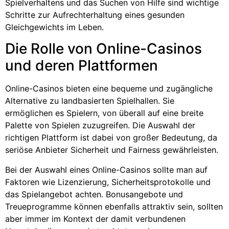
Spielverhaltens und das Suchen von Hilfe sind wichtige
Schritte zur Aufrechterhaltung eines gesunden
Gleichgewichts im Leben.
Die Rolle von Online-Casinos
und deren Plattformen
Online-Casinos bieten eine bequeme und zugängliche
Alternative zu landbasierten Spielhallen. Sie
ermöglichen es Spielern, von überall auf eine breite
Palette von Spielen zuzugreifen. Die Auswahl der
richtigen Plattform ist dabei von großer Bedeutung, da
seriöse Anbieter Sicherheit und Fairness gewährleisten.
Bei der Auswahl eines Online-Casinos sollte man auf
Faktoren wie Lizenzierung, Sicherheitsprotokolle und
das Spielangebot achten. Bonusangebote und
Treueprogramme können ebenfalls attraktiv sein, sollten
aber immer im Kontext der damit verbundenen