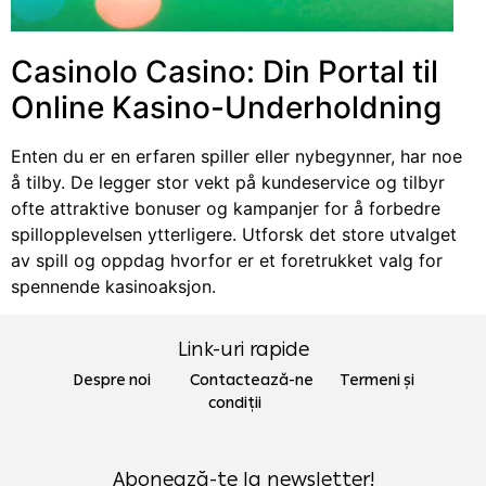
Casinolo Casino: Din Portal til
Online Kasino-Underholdning
Enten du er en erfaren spiller eller nybegynner, har noe
å tilby. De legger stor vekt på kundeservice og tilbyr
ofte attraktive bonuser og kampanjer for å forbedre
spillopplevelsen ytterligere. Utforsk det store utvalget
av spill og oppdag hvorfor er et foretrukket valg for
spennende kasinoaksjon.
Link-uri rapide
Despre noi Contactează-ne
Termeni și
condiții
Abonează-te la newsletter!