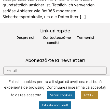
grundsätzlich unsicher ist. Tatsächlich verwenden
seriöse Anbieter wie Bet365 modernste
Sicherheitsprotokolle, um die Daten ihrer […]
Link-uri rapide
Despre noi Contactează-ne
Termeni și
condiții
Abonează-te la newsletter!
Folosim cookies pentru a fi siguri că aveți cea mai bună
SUBSCRIU
experiență de browsing. Continuarea înseamnă că acceptați
folosirea acestora.
Setări cookies
ACCEPT
Copyright © 2022 Gecor
Citește mai mult