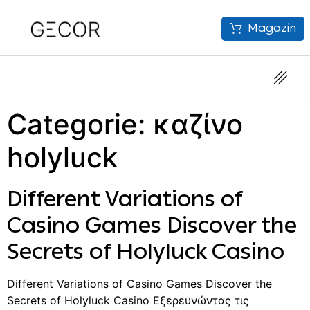
Magazin
Categorie:
καζίνο
holyluck
Different Variations of
Casino Games Discover the
Secrets of Holyluck Casino
Different Variations of Casino Games Discover the
Secrets of Holyluck Casino Εξερευνώντας τις