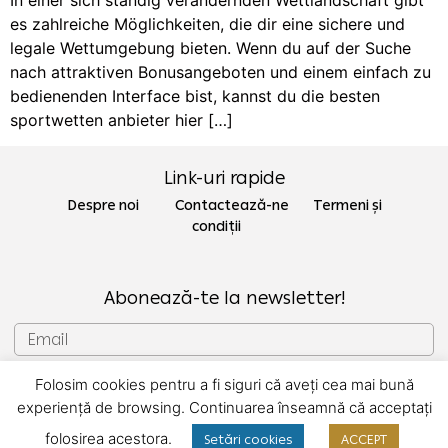
es zahlreiche Möglichkeiten, die dir eine sichere und
legale Wettumgebung bieten. Wenn du auf der Suche
nach attraktiven Bonusangeboten und einem einfach zu
bedienenden Interface bist, kannst du die besten
sportwetten anbieter hier […]
Link-uri rapide
Despre noi Contactează-ne
Termeni și
condiții
Abonează-te la newsletter!
Folosim cookies pentru a fi siguri că aveți cea mai bună
SUBSCRIU
experiență de browsing. Continuarea înseamnă că acceptați
folosirea acestora.
Setări cookies
ACCEPT