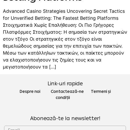
Advanced Casino Strategies Uncovering Secret Tactics
for Unverified Betting: The Fastest Betting Platforms
Στοιχηματικά Χωρίς Επαλήθευση: Οι Πιο Γρήγορες
Πλατφόρμες Στοιχήματος: Η σημασία των στρατηγικών
στον τζόγο Οι στρατηγικές στον τζόγο είναι
θεμελιώδους σημασίας για την επιτυχία των παικτών.
Μέσω των κατάλληλων τακτικών, οι παίκτες μπορούν
να ελαχιστοποιήσουν τις ζημίες τους και να
μεγιστοποιήσουν τα […]
Link-uri rapide
Despre noi Contactează-ne
Termeni și
condiții
Abonează-te la newsletter!