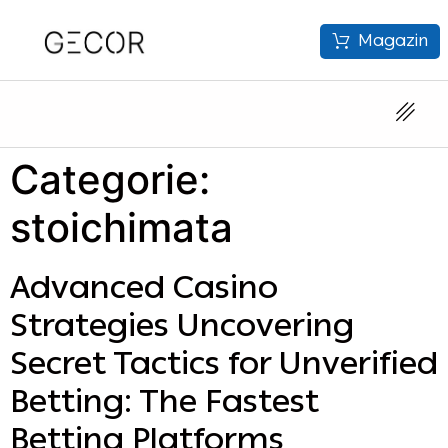
Magazin
Categorie:
stoichimata
Advanced Casino
Strategies Uncovering
Secret Tactics for Unverified
Betting: The Fastest
Betting Platforms