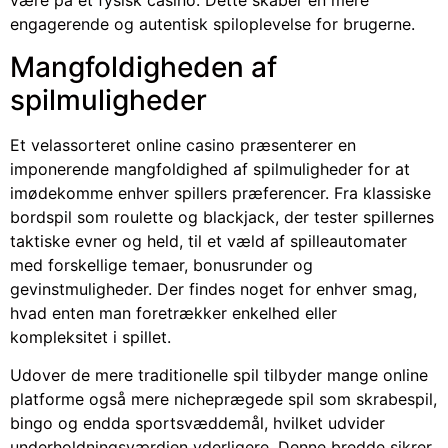
være på et fysisk casino. Dette skaber en mere
engagerende og autentisk spiloplevelse for brugerne.
Mangfoldigheden af
spilmuligheder
Et velassorteret online casino præsenterer en
imponerende mangfoldighed af spilmuligheder for at
imødekomme enhver spillers præferencer. Fra klassiske
bordspil som roulette og blackjack, der tester spillernes
taktiske evner og held, til et væld af spilleautomater
med forskellige temaer, bonusrunder og
gevinstmuligheder. Der findes noget for enhver smag,
hvad enten man foretrækker enkelhed eller
kompleksitet i spillet.
Udover de mere traditionelle spil tilbyder mange online
platforme også mere nicheprægede spil som skrabespil,
bingo og endda sportsvæddemål, hvilket udvider
underholdningsværdien yderligere. Denne bredde sikrer,