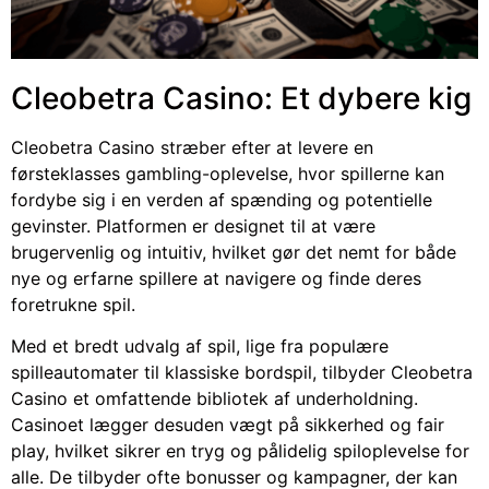
Cleobetra Casino: Et dybere kig
Cleobetra Casino stræber efter at levere en
førsteklasses gambling-oplevelse, hvor spillerne kan
fordybe sig i en verden af spænding og potentielle
gevinster. Platformen er designet til at være
brugervenlig og intuitiv, hvilket gør det nemt for både
nye og erfarne spillere at navigere og finde deres
foretrukne spil.
Med et bredt udvalg af spil, lige fra populære
spilleautomater til klassiske bordspil, tilbyder Cleobetra
Casino et omfattende bibliotek af underholdning.
Casinoet lægger desuden vægt på sikkerhed og fair
play, hvilket sikrer en tryg og pålidelig spiloplevelse for
alle. De tilbyder ofte bonusser og kampagner, der kan