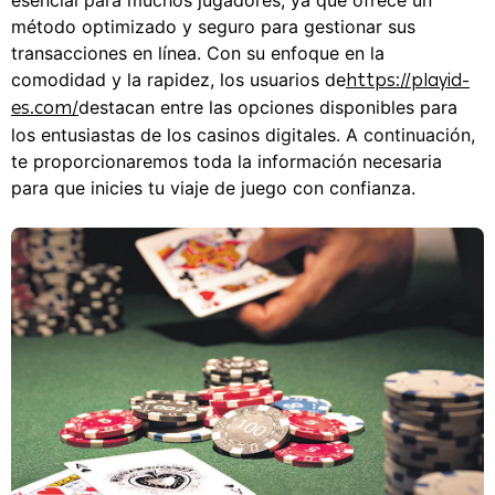
método optimizado y seguro para gestionar sus
transacciones en línea. Con su enfoque en la
comodidad y la rapidez, los usuarios de
https://playid-
destacan entre las opciones disponibles para
es.com/
los entusiastas de los casinos digitales. A continuación,
te proporcionaremos toda la información necesaria
para que inicies tu viaje de juego con confianza.