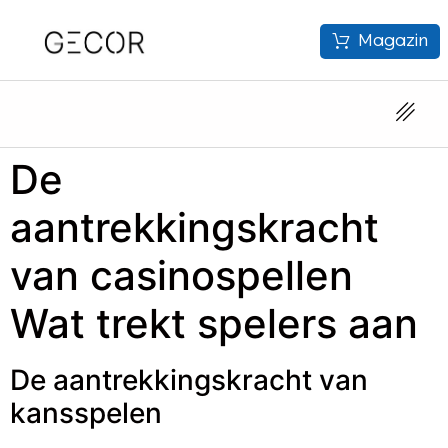
Magazin
De
aantrekkingskracht
van casinospellen
Wat trekt spelers aan
De aantrekkingskracht van
kansspelen