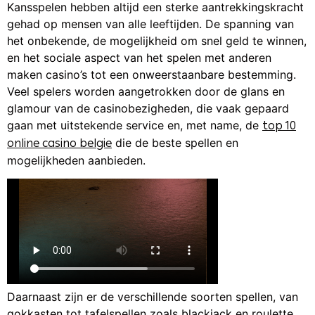
Kansspelen hebben altijd een sterke aantrekkingskracht
gehad op mensen van alle leeftijden. De spanning van
het onbekende, de mogelijkheid om snel geld te winnen,
en het sociale aspect van het spelen met anderen
maken casino’s tot een onweerstaanbare bestemming.
Veel spelers worden aangetrokken door de glans en
glamour van de casinobezigheden, die vaak gepaard
gaan met uitstekende service en, met name, de
top 10
die de beste spellen en
online casino belgie
mogelijkheden aanbieden.
Daarnaast zijn er de verschillende soorten spellen, van
gokkasten tot tafelspellen zoals blackjack en roulette.