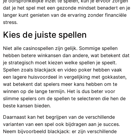
je oorspronkelijke inzet te spelen, kun je ervoor zorgen
dat je het spel met een gezonde mindset benadert en je
langer kunt genieten van de ervaring zonder financiële
stress.
Kies de juiste spellen
Niet alle casinospellen zijn gelijk. Sommige spellen
hebben betere winkansen dan andere, wat betekent dat
je strategisch moet kiezen welke spellen je speelt.
Spellen zoals blackjack en video poker hebben vaak
een lagere huisvoordeel in vergelijking met gokkasten,
wat betekent dat spelers meer kans hebben om te
winnen op de lange termijn. Het is dus beter voor
slimme spelers om de spellen te selecteren die hen de
beste kansen bieden.
Daarnaast kan het begrijpen van de verschillende
varianten van een spel ook bijdragen aan je succes.
Neem bijvoorbeeld blackjack: er zijn verschillende