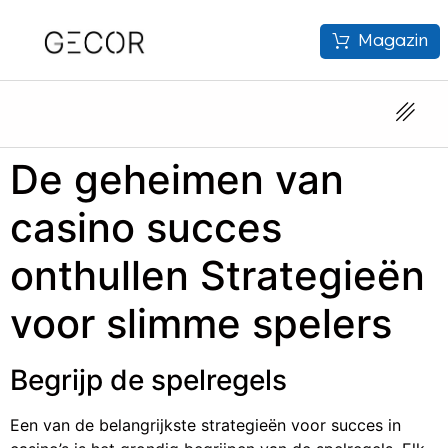
Magazin
De geheimen van
casino succes
onthullen Strategieën
voor slimme spelers
Begrijp de spelregels
Een van de belangrijkste strategieën voor succes in