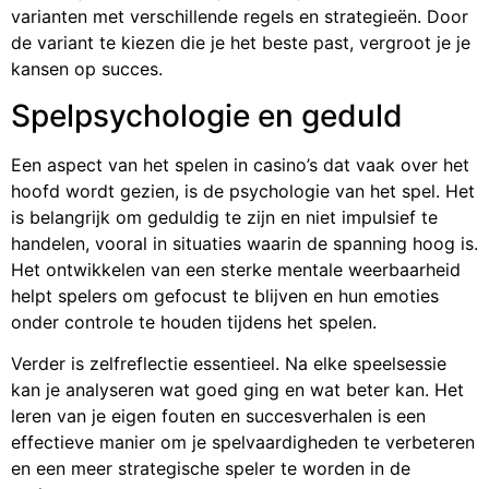
varianten met verschillende regels en strategieën. Door
de variant te kiezen die je het beste past, vergroot je je
kansen op succes.
Spelpsychologie en geduld
Een aspect van het spelen in casino’s dat vaak over het
hoofd wordt gezien, is de psychologie van het spel. Het
is belangrijk om geduldig te zijn en niet impulsief te
handelen, vooral in situaties waarin de spanning hoog is.
Het ontwikkelen van een sterke mentale weerbaarheid
helpt spelers om gefocust te blijven en hun emoties
onder controle te houden tijdens het spelen.
Verder is zelfreflectie essentieel. Na elke speelsessie
kan je analyseren wat goed ging en wat beter kan. Het
leren van je eigen fouten en succesverhalen is een
effectieve manier om je spelvaardigheden te verbeteren
en een meer strategische speler te worden in de