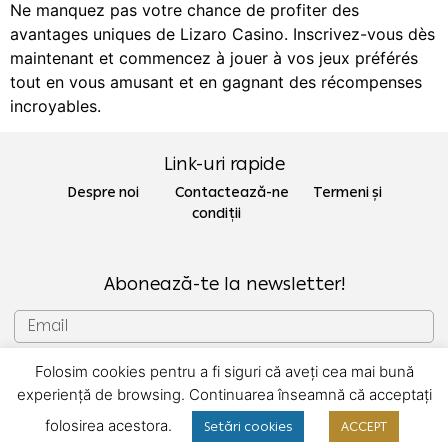
Ne manquez pas votre chance de profiter des
avantages uniques de Lizaro Casino. Inscrivez-vous dès
maintenant et commencez à jouer à vos jeux préférés
tout en vous amusant et en gagnant des récompenses
incroyables.
Link-uri rapide
Despre noi Contactează-ne
Termeni și
condiții
Abonează-te la newsletter!
Folosim cookies pentru a fi siguri că aveți cea mai bună
SUBSCRIU
experiență de browsing. Continuarea înseamnă că acceptați
folosirea acestora.
Setări cookies
ACCEPT
Copyright © 2022 Gecor