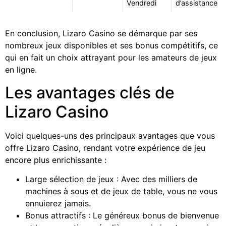
Vendredi
d’assistance
En conclusion, Lizaro Casino se démarque par ses
nombreux jeux disponibles et ses bonus compétitifs, ce
qui en fait un choix attrayant pour les amateurs de jeux
en ligne.
Les avantages clés de
Lizaro Casino
Voici quelques-uns des principaux avantages que vous
offre Lizaro Casino, rendant votre expérience de jeu
encore plus enrichissante :
Large sélection de jeux : Avec des milliers de
machines à sous et de jeux de table, vous ne vous
ennuierez jamais.
Bonus attractifs : Le généreux bonus de bienvenue