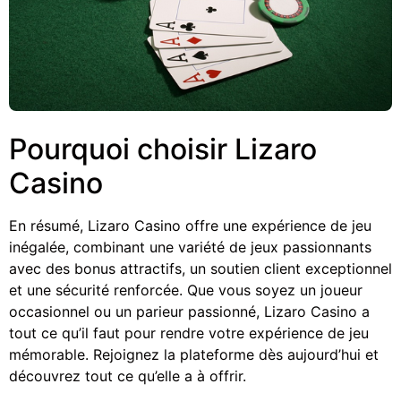
Pourquoi choisir Lizaro
Casino
En résumé, Lizaro Casino offre une expérience de jeu
inégalée, combinant une variété de jeux passionnants
avec des bonus attractifs, un soutien client exceptionnel
et une sécurité renforcée. Que vous soyez un joueur
occasionnel ou un parieur passionné, Lizaro Casino a
tout ce qu’il faut pour rendre votre expérience de jeu
mémorable. Rejoignez la plateforme dès aujourd’hui et
découvrez tout ce qu’elle a à offrir.