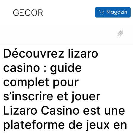
Magazin
Découvrez lizaro
casino : guide
complet pour
s’inscrire et jouer
Lizaro Casino est une
plateforme de jeux en