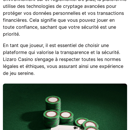
utilise des technologies de cryptage avancées pour
protéger vos données personnelles et vos transactions
financières. Cela signifie que vous pouvez jouer en
toute confiance, sachant que votre sécurité est une
priorité.
En tant que joueur, il est essentiel de choisir une
plateforme qui valorise la transparence et la sécurité.
Lizaro Casino s’engage à respecter toutes les normes
légales et éthiques, vous assurant ainsi une expérience
de jeu sereine.