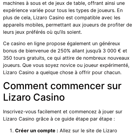
machines à sous et de jeux de table, offrant ainsi une
expérience variée pour tous les types de joueurs. En
plus de cela, Lizaro Casino est compatible avec les
appareils mobiles, permettant aux joueurs de profiter de
leurs jeux préférés où qu’ils soient.
Ce casino en ligne propose également un généreux
bonus de bienvenue de 250% allant jusqu’à 3 000 € et
350 tours gratuits, ce qui attire de nombreux nouveaux
joueurs. Que vous soyez novice ou joueur expérimenté,
Lizaro Casino a quelque chose à offrir pour chacun.
Comment commencer sur
Lizaro Casino
Inscrivez-vous facilement et commencez à jouer sur
Lizaro Casino grâce à ce guide étape par étape :
Créer un compte :
Allez sur le site de Lizaro