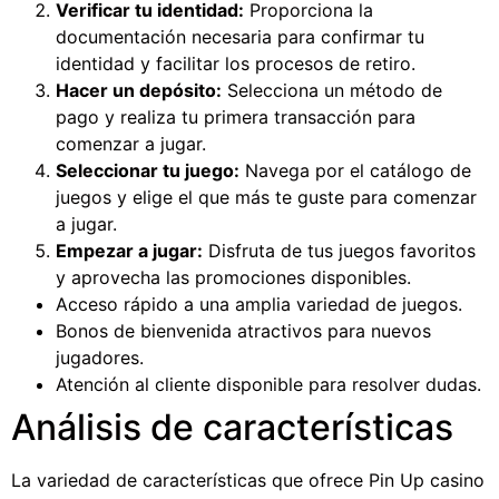
Verificar tu identidad:
Proporciona la
documentación necesaria para confirmar tu
identidad y facilitar los procesos de retiro.
Hacer un depósito:
Selecciona un método de
pago y realiza tu primera transacción para
comenzar a jugar.
Seleccionar tu juego:
Navega por el catálogo de
juegos y elige el que más te guste para comenzar
a jugar.
Empezar a jugar:
Disfruta de tus juegos favoritos
y aprovecha las promociones disponibles.
Acceso rápido a una amplia variedad de juegos.
Bonos de bienvenida atractivos para nuevos
jugadores.
Atención al cliente disponible para resolver dudas.
Análisis de características
La variedad de características que ofrece Pin Up casino