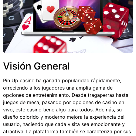
Visión General
Pin Up casino ha ganado popularidad rápidamente,
ofreciendo a los jugadores una amplia gama de
opciones de entretenimiento. Desde tragaperras hasta
juegos de mesa, pasando por opciones de casino en
vivo, este casino tiene algo para todos. Además, su
diseño colorido y moderno mejora la experiencia del
usuario, haciendo que cada visita sea emocionante y
atractiva. La plataforma también se caracteriza por sus