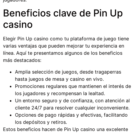
Beneficios clave de Pin Up
casino
Elegir Pin Up casino como tu plataforma de juego tiene
varias ventajas que pueden mejorar tu experiencia en
línea. Aquí te presentamos algunos de los beneficios
más destacados:
Amplia selección de juegos, desde tragaperras
hasta juegos de mesa y casino en vivo.
Promociones regulares que mantienen el interés de
los jugadores y recompensan la lealtad.
Un entorno seguro y de confianza, con atención al
cliente 24/7 para resolver cualquier inconveniente.
Opciones de pago rápidas y efectivas, facilitando
los depósitos y retiros.
Estos beneficios hacen de Pin Up casino una excelente