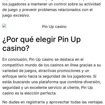
los jugadores a mantener un control sobre su actividad
de juego y prevenir problemas relacionados con el
juego excesivo.
¿Por qué elegir Pin Up
casino?
En conclusión, Pin Up casino se destaca en el
competitivo mundo de los casinos en línea gracias a su
variedad de juegos, atractivas promociones y un
enfoque serio hacia la seguridad de los jugadores. Si
estás buscando una plataforma que combine diversión,
seguridad y un excelente servicio al cliente, Pin Up
casino es la elección perfecta.
No dudes en registrarte y aprovechar todas las ventajas