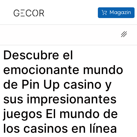
Magazin
Descubre el
emocionante mundo
de Pin Up casino y
sus impresionantes
juegos El mundo de
los casinos en línea