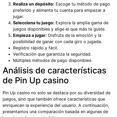
Realiza un depósito:
Escoge tu método de pago
preferido y alimenta tu cuenta para empezar a
jugar.
Selecciona tu juego:
Explora la amplia gama de
juegos disponibles y elige el que más te guste.
Empieza a jugar:
Disfruta de la emoción y la
posibilidad de ganar con cada giro o jugada.
Registro rápido y fácil.
Verificación que garantiza la seguridad.
Múltiples métodos de pago disponibles.
Análisis de características
de Pin Up casino
Pin Up casino no solo se destaca por su diversidad de
juegos, sino que también ofrece características que
enriquecen la experiencia del usuario. A continuación,
presentamos una comparación basada en algunas de