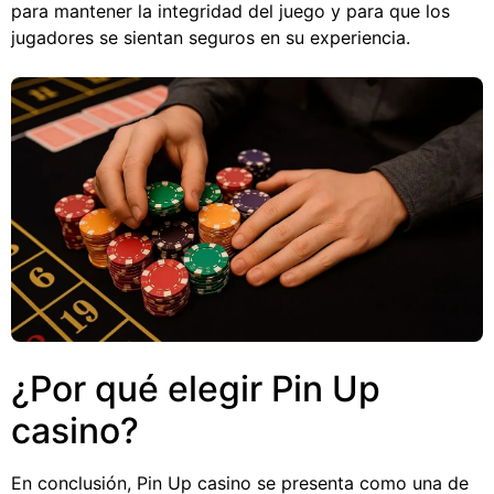
para mantener la integridad del juego y para que los
jugadores se sientan seguros en su experiencia.
¿Por qué elegir Pin Up
casino?
En conclusión, Pin Up casino se presenta como una de