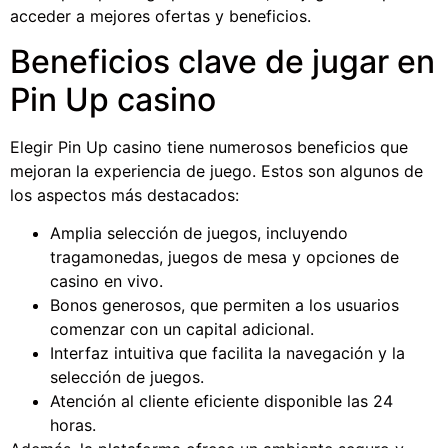
acceder a mejores ofertas y beneficios.
Beneficios clave de jugar en
Pin Up casino
Elegir Pin Up casino tiene numerosos beneficios que
mejoran la experiencia de juego. Estos son algunos de
los aspectos más destacados:
Amplia selección de juegos, incluyendo
tragamonedas, juegos de mesa y opciones de
casino en vivo.
Bonos generosos, que permiten a los usuarios
comenzar con un capital adicional.
Interfaz intuitiva que facilita la navegación y la
selección de juegos.
Atención al cliente eficiente disponible las 24
horas.