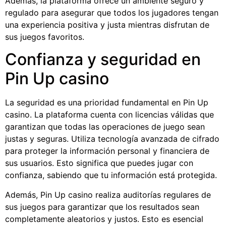
Además, la plataforma ofrece un ambiente seguro y
regulado para asegurar que todos los jugadores tengan
una experiencia positiva y justa mientras disfrutan de
sus juegos favoritos.
Confianza y seguridad en
Pin Up casino
La seguridad es una prioridad fundamental en Pin Up
casino. La plataforma cuenta con licencias válidas que
garantizan que todas las operaciones de juego sean
justas y seguras. Utiliza tecnología avanzada de cifrado
para proteger la información personal y financiera de
sus usuarios. Esto significa que puedes jugar con
confianza, sabiendo que tu información está protegida.
Además, Pin Up casino realiza auditorías regulares de
sus juegos para garantizar que los resultados sean
completamente aleatorios y justos. Esto es esencial