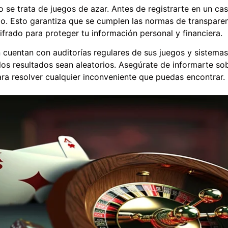
 se trata de juegos de azar. Antes de registrarte en un ca
o. Esto garantiza que se cumplen las normas de transparen
 cifrado para proteger tu información personal y financiera.
cuentan con auditorías regulares de sus juegos y sistemas
los resultados sean aleatorios. Asegúrate de informarte so
ra resolver cualquier inconveniente que puedas encontrar.