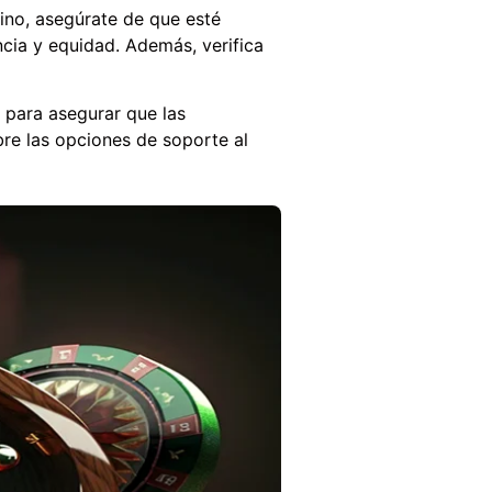
sino, asegúrate de que esté
cia y equidad. Además, verifica
 para asegurar que las
bre las opciones de soporte al