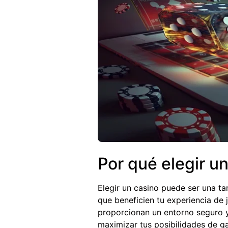
Por qué elegir u
Elegir un casino puede ser una t
que beneficien tu experiencia de
proporcionan un entorno seguro 
maximizar tus posibilidades de ga