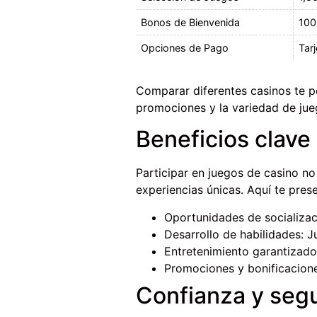
Bonos de Bienvenida
100
Opciones de Pago
Tar
Comparar diferentes casinos te pe
promociones y la variedad de jue
Beneficios clave
Participar en juegos de casino no
experiencias únicas. Aquí te pre
Oportunidades de socializac
Desarrollo de habilidades: J
Entretenimiento garantizado
Promociones y bonificacione
Confianza y seg