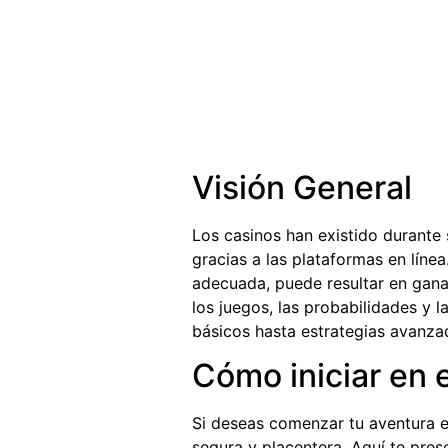
Visión General
Los casinos han existido durante 
gracias a las plataformas en líne
adecuada, puede resultar en gana
los juegos, las probabilidades y 
básicos hasta estrategias avanza
Cómo iniciar en 
Si deseas comenzar tu aventura e
segura y placentera. Aquí te pres