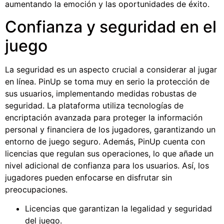
aumentando la emoción y las oportunidades de éxito.
Confianza y seguridad en el
juego
La seguridad es un aspecto crucial a considerar al jugar
en línea. PinUp se toma muy en serio la protección de
sus usuarios, implementando medidas robustas de
seguridad. La plataforma utiliza tecnologías de
encriptación avanzada para proteger la información
personal y financiera de los jugadores, garantizando un
entorno de juego seguro. Además, PinUp cuenta con
licencias que regulan sus operaciones, lo que añade un
nivel adicional de confianza para los usuarios. Así, los
jugadores pueden enfocarse en disfrutar sin
preocupaciones.
Licencias que garantizan la legalidad y seguridad
del juego.