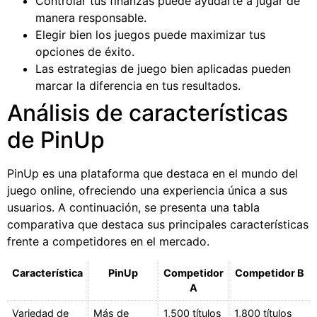
Controlar tus finanzas puede ayudarte a jugar de
manera responsable.
Elegir bien los juegos puede maximizar tus
opciones de éxito.
Las estrategias de juego bien aplicadas pueden
marcar la diferencia en tus resultados.
Análisis de características
de PinUp
PinUp es una plataforma que destaca en el mundo del
juego online, ofreciendo una experiencia única a sus
usuarios. A continuación, se presenta una tabla
comparativa que destaca sus principales características
frente a competidores en el mercado.
Característica
PinUp
Competidor
Competidor B
A
Variedad de
Más de
1,500 títulos
1,800 títulos