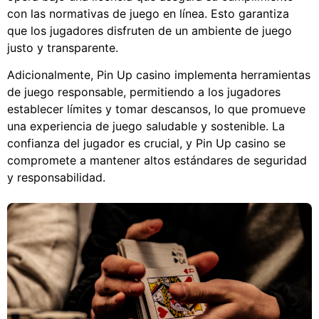
con las normativas de juego en línea. Esto garantiza
que los jugadores disfruten de un ambiente de juego
justo y transparente.
Adicionalmente, Pin Up casino implementa herramientas
de juego responsable, permitiendo a los jugadores
establecer límites y tomar descansos, lo que promueve
una experiencia de juego saludable y sostenible. La
confianza del jugador es crucial, y Pin Up casino se
compromete a mantener altos estándares de seguridad
y responsabilidad.