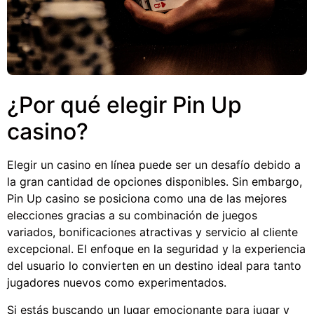
¿Por qué elegir Pin Up
casino?
Elegir un casino en línea puede ser un desafío debido a
la gran cantidad de opciones disponibles. Sin embargo,
Pin Up casino se posiciona como una de las mejores
elecciones gracias a su combinación de juegos
variados, bonificaciones atractivas y servicio al cliente
excepcional. El enfoque en la seguridad y la experiencia
del usuario lo convierten en un destino ideal para tanto
jugadores nuevos como experimentados.
Si estás buscando un lugar emocionante para jugar y