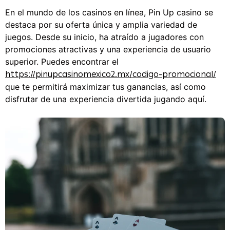
En el mundo de los casinos en línea, Pin Up casino se
destaca por su oferta única y amplia variedad de
juegos. Desde su inicio, ha atraído a jugadores con
promociones atractivas y una experiencia de usuario
superior. Puedes encontrar el
https://pinupcasinomexico2.mx/codigo-promocional/
que te permitirá maximizar tus ganancias, así como
disfrutar de una experiencia divertida jugando aquí.