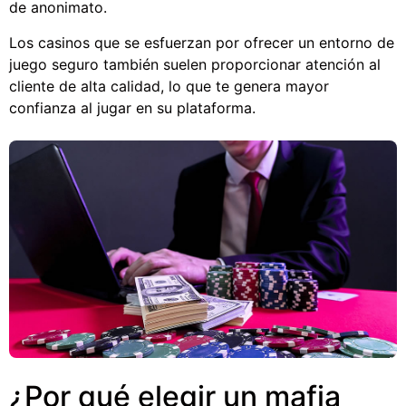
de anonimato.
Los casinos que se esfuerzan por ofrecer un entorno de
juego seguro también suelen proporcionar atención al
cliente de alta calidad, lo que te genera mayor
confianza al jugar en su plataforma.
¿Por qué elegir un mafia