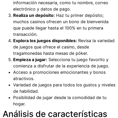
información necesaria, como tu nombre, correo
electrónico y datos de pago.
Realiza un depósito:
Haz tu primer depósito;
muchos casinos ofrecen un bono de bienvenida
que puede llegar hasta el 100% en tu primera
transacción.
Explora los juegos disponibles:
Revisa la variedad
de juegos que ofrece el casino, desde
tragamonedas hasta mesas de póker.
Empieza a jugar:
Selecciona tu juego favorito y
comienza a disfrutar de la experiencia de juego.
Acceso a promociones emocionantes y bonos
atractivos.
Variedad de juegos para todos los gustos y niveles
de habilidad.
Posibilidad de jugar desde la comodidad de tu
hogar.
Análisis de características