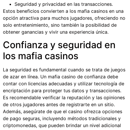
Seguridad y privacidad en las transacciones.
Estos beneficios convierten a los mafia casinos en una
opción atractiva para muchos jugadores, ofreciendo no
solo entretenimiento, sino también la posibilidad de
obtener ganancias y vivir una experiencia única.
Confianza y seguridad en
los mafia casinos
La seguridad es fundamental cuando se trata de juegos
de azar en línea. Un mafia casino de confianza debe
contar con licencias adecuadas y utilizar tecnología de
encriptación para proteger tus datos y transacciones.
Es recomendable verificar la reputación y las opiniones
de otros jugadores antes de registrarte en un sitio.
Además, asegúrate de que el casino ofrezca opciones
de pago seguras, incluyendo métodos tradicionales y
criptomonedas, que pueden brindar un nivel adicional