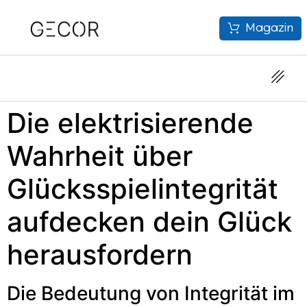
Magazin
Die elektrisierende
Wahrheit über
Glücksspielintegrität
aufdecken dein Glück
herausfordern
Die Bedeutung von Integrität im