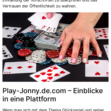
Vertrauen der Öffentlichkeit zu wahren.
Play-Jonny.de.com – Einblicke
in eine Plattform
Wenn man sich mit dem Thema Glücksspiel und seiner