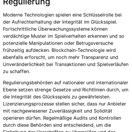
Regulierung
Moderne Technologien spielen eine Schlüsselrolle bei
der Aufrechterhaltung der Integrität im Glücksspiel.
Fortschrittliche Überwachungssysteme können
verdächtige Muster im Spielverhalten erkennen und so
potenzielle Manipulationen oder Betrugsversuche
frühzeitig aufdecken. Blockchain-Technologie wird
ebenfalls erforscht, um noch mehr Transparenz und
Unveränderlichkeit bei Transaktionen und Spielverläufen
zu schaffen.
Regulierungsbehörden auf nationaler und internationaler
Ebene setzen strenge Gesetze und Richtlinien durch, um
die Integrität des Glücksspiels zu gewährleisten.
Lizenzierungsprozesse stellen sicher, dass nur Anbieter
mit nachgewiesener Zuverlässigkeit und Solidität
operieren dürfen. Regelmäßige Audits und Kontrollen
durch diese Behörden sind entscheidend, um die
Einhaltung der Vorschriften zu überprüfen und das