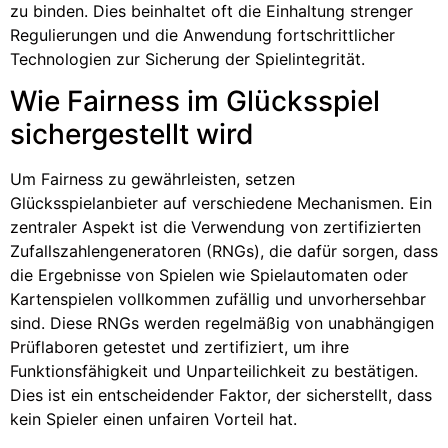
zu binden. Dies beinhaltet oft die Einhaltung strenger
Regulierungen und die Anwendung fortschrittlicher
Technologien zur Sicherung der Spielintegrität.
Wie Fairness im Glücksspiel
sichergestellt wird
Um Fairness zu gewährleisten, setzen
Glücksspielanbieter auf verschiedene Mechanismen. Ein
zentraler Aspekt ist die Verwendung von zertifizierten
Zufallszahlengeneratoren (RNGs), die dafür sorgen, dass
die Ergebnisse von Spielen wie Spielautomaten oder
Kartenspielen vollkommen zufällig und unvorhersehbar
sind. Diese RNGs werden regelmäßig von unabhängigen
Prüflaboren getestet und zertifiziert, um ihre
Funktionsfähigkeit und Unparteilichkeit zu bestätigen.
Dies ist ein entscheidender Faktor, der sicherstellt, dass
kein Spieler einen unfairen Vorteil hat.