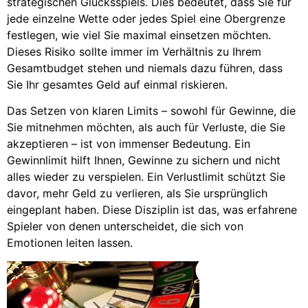
strategischen Glücksspiels. Dies bedeutet, dass Sie für
jede einzelne Wette oder jedes Spiel eine Obergrenze
festlegen, wie viel Sie maximal einsetzen möchten.
Dieses Risiko sollte immer im Verhältnis zu Ihrem
Gesamtbudget stehen und niemals dazu führen, dass
Sie Ihr gesamtes Geld auf einmal riskieren.
Das Setzen von klaren Limits – sowohl für Gewinne, die
Sie mitnehmen möchten, als auch für Verluste, die Sie
akzeptieren – ist von immenser Bedeutung. Ein
Gewinnlimit hilft Ihnen, Gewinne zu sichern und nicht
alles wieder zu verspielen. Ein Verlustlimit schützt Sie
davor, mehr Geld zu verlieren, als Sie ursprünglich
eingeplant haben. Diese Disziplin ist das, was erfahrene
Spieler von denen unterscheidet, die sich von
Emotionen leiten lassen.