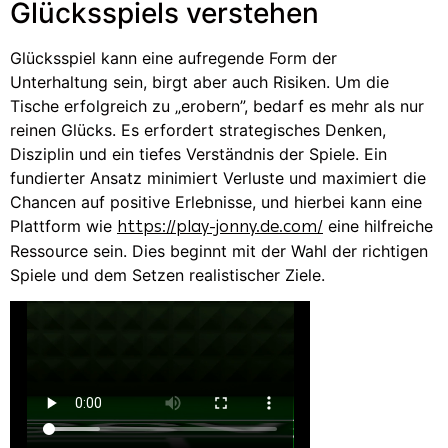
Glücksspiels verstehen
Glücksspiel kann eine aufregende Form der
Unterhaltung sein, birgt aber auch Risiken. Um die
Tische erfolgreich zu „erobern”, bedarf es mehr als nur
reinen Glücks. Es erfordert strategisches Denken,
Disziplin und ein tiefes Verständnis der Spiele. Ein
fundierter Ansatz minimiert Verluste und maximiert die
Chancen auf positive Erlebnisse, und hierbei kann eine
Plattform wie
eine hilfreiche
https://play-jonny.de.com/
Ressource sein. Dies beginnt mit der Wahl der richtigen
Spiele und dem Setzen realistischer Ziele.