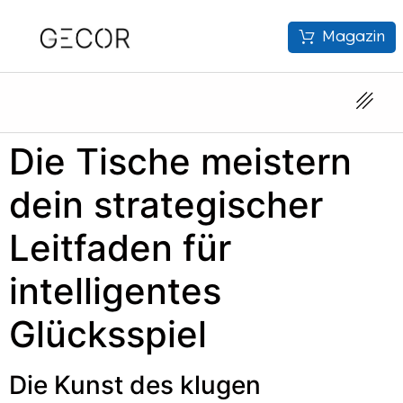
Magazin
Die Tische meistern
dein strategischer
Leitfaden für
intelligentes
Glücksspiel
Die Kunst des klugen