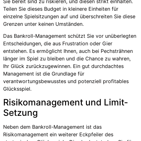
Sie bereit sind zu riskieren, und diesen strikt einhalten.
Teilen Sie dieses Budget in kleinere Einheiten für
einzelne Spielsitzungen auf und überschreiten Sie diese
Grenzen unter keinen Umständen.
Das Bankroll-Management schützt Sie vor unüberlegten
Entscheidungen, die aus Frustration oder Gier
entstehen. Es ermöglicht Ihnen, auch bei Pechsträhnen
länger im Spiel zu bleiben und die Chance zu wahren,
Ihr Glück zurückzugewinnen. Ein gut durchdachtes
Management ist die Grundlage für
verantwortungsbewusstes und potenziell profitables
Glücksspiel.
Risikomanagement und Limit-
Setzung
Neben dem Bankroll-Management ist das
Risikomanagement ein weiterer Eckpfeiler des