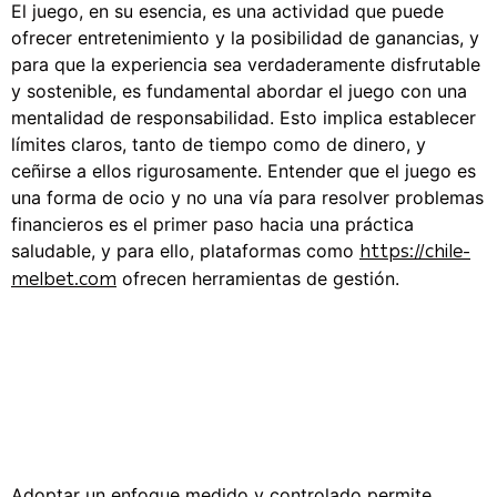
El juego, en su esencia, es una actividad que puede
ofrecer entretenimiento y la posibilidad de ganancias, y
para que la experiencia sea verdaderamente disfrutable
y sostenible, es fundamental abordar el juego con una
mentalidad de responsabilidad. Esto implica establecer
límites claros, tanto de tiempo como de dinero, y
ceñirse a ellos rigurosamente. Entender que el juego es
una forma de ocio y no una vía para resolver problemas
financieros es el primer paso hacia una práctica
saludable, y para ello, plataformas como
https://chile-
ofrecen herramientas de gestión.
melbet.com
Adoptar un enfoque medido y controlado permite