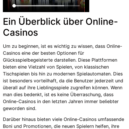
Ein Überblick über Online-
Casinos
Um zu beginnen, ist es wichtig zu wissen, dass Online-
Casinos eine der besten Optionen für
Glücksspielbegeisterte darstellen. Diese Plattformen
bieten eine Vielzahl von Spielen, von klassischen
Tischspielen bis hin zu modernen Spielautomaten. Dies
ist besonders vorteilhaft, da die Benutzer jederzeit und
überall auf ihre Lieblingsspiele zugreifen können. Wenn
man dies bedenkt, ist es keine Überraschung, dass
Online-Casinos in den letzten Jahren immer beliebter
geworden sind.
Darüber hinaus bieten viele Online-Casinos umfassende
Boni und Promotionen, die neuen Spielern helfen, ihre