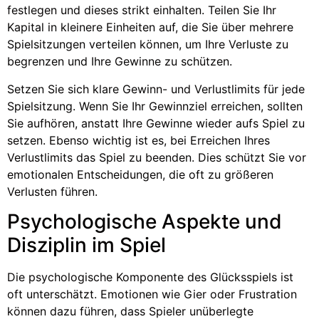
festlegen und dieses strikt einhalten. Teilen Sie Ihr
Kapital in kleinere Einheiten auf, die Sie über mehrere
Spielsitzungen verteilen können, um Ihre Verluste zu
begrenzen und Ihre Gewinne zu schützen.
Setzen Sie sich klare Gewinn- und Verlustlimits für jede
Spielsitzung. Wenn Sie Ihr Gewinnziel erreichen, sollten
Sie aufhören, anstatt Ihre Gewinne wieder aufs Spiel zu
setzen. Ebenso wichtig ist es, bei Erreichen Ihres
Verlustlimits das Spiel zu beenden. Dies schützt Sie vor
emotionalen Entscheidungen, die oft zu größeren
Verlusten führen.
Psychologische Aspekte und
Disziplin im Spiel
Die psychologische Komponente des Glücksspiels ist
oft unterschätzt. Emotionen wie Gier oder Frustration
können dazu führen, dass Spieler unüberlegte