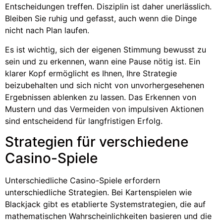
Entscheidungen treffen. Disziplin ist daher unerlässlich.
Bleiben Sie ruhig und gefasst, auch wenn die Dinge
nicht nach Plan laufen.
Es ist wichtig, sich der eigenen Stimmung bewusst zu
sein und zu erkennen, wann eine Pause nötig ist. Ein
klarer Kopf ermöglicht es Ihnen, Ihre Strategie
beizubehalten und sich nicht von unvorhergesehenen
Ergebnissen ablenken zu lassen. Das Erkennen von
Mustern und das Vermeiden von impulsiven Aktionen
sind entscheidend für langfristigen Erfolg.
Strategien für verschiedene
Casino-Spiele
Unterschiedliche Casino-Spiele erfordern
unterschiedliche Strategien. Bei Kartenspielen wie
Blackjack gibt es etablierte Systemstrategien, die auf
mathematischen Wahrscheinlichkeiten basieren und die