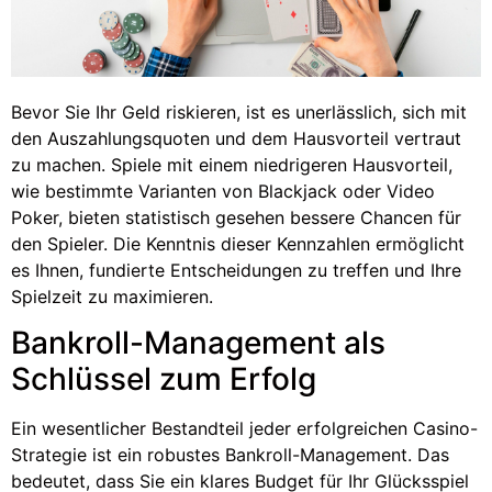
Bevor Sie Ihr Geld riskieren, ist es unerlässlich, sich mit
den Auszahlungsquoten und dem Hausvorteil vertraut
zu machen. Spiele mit einem niedrigeren Hausvorteil,
wie bestimmte Varianten von Blackjack oder Video
Poker, bieten statistisch gesehen bessere Chancen für
den Spieler. Die Kenntnis dieser Kennzahlen ermöglicht
es Ihnen, fundierte Entscheidungen zu treffen und Ihre
Spielzeit zu maximieren.
Bankroll-Management als
Schlüssel zum Erfolg
Ein wesentlicher Bestandteil jeder erfolgreichen Casino-
Strategie ist ein robustes Bankroll-Management. Das
bedeutet, dass Sie ein klares Budget für Ihr Glücksspiel