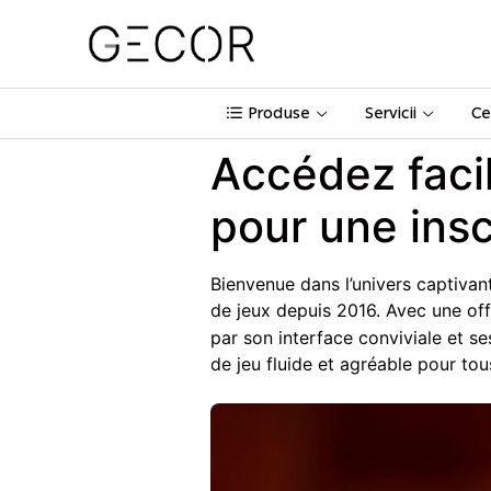
Produse
Servicii
Ce
Accédez faci
pour une insc
Bienvenue dans l’univers captivan
de jeux depuis 2016. Avec une off
par son interface conviviale et 
de jeu fluide et agréable pour tous