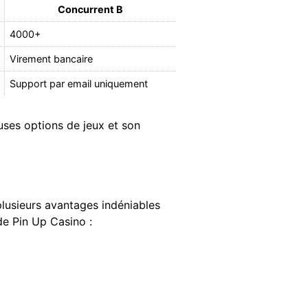
Concurrent B
4000+
Virement bancaire
Support par email uniquement
ses options de jeux et son
plusieurs avantages indéniables
de Pin Up Casino :