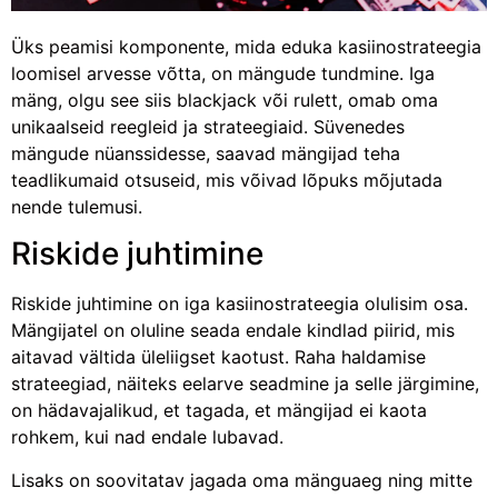
Üks peamisi komponente, mida eduka kasiinostrateegia
loomisel arvesse võtta, on mängude tundmine. Iga
mäng, olgu see siis blackjack või rulett, omab oma
unikaalseid reegleid ja strateegiaid. Süvenedes
mängude nüanssidesse, saavad mängijad teha
teadlikumaid otsuseid, mis võivad lõpuks mõjutada
nende tulemusi.
Riskide juhtimine
Riskide juhtimine on iga kasiinostrateegia olulisim osa.
Mängijatel on oluline seada endale kindlad piirid, mis
aitavad vältida üleliigset kaotust. Raha haldamise
strateegiad, näiteks eelarve seadmine ja selle järgimine,
on hädavajalikud, et tagada, et mängijad ei kaota
rohkem, kui nad endale lubavad.
Lisaks on soovitatav jagada oma mänguaeg ning mitte