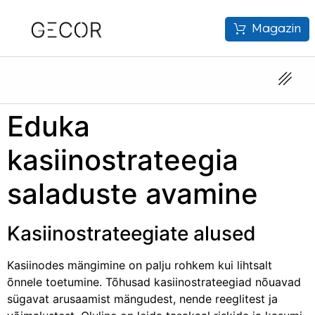
Magazin
Eduka
kasiinostrateegia
saladuste avamine
Kasiinostrateegiate alused
Kasiinodes mängimine on palju rohkem kui lihtsalt
õnnele toetumine. Tõhusad kasiinostrateegiad nõuavad
sügavat arusaamist mängudest, nende reeglitest ja