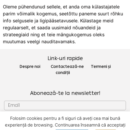
Oleme pühendunud sellele, et anda oma külastajatele
parim võimalik kogemus, seetõttu paneme suurt rõhku
info selgusele ja ligipääsetavusele. Külastage meid
regulaarselt, et saada uusimaid nõuandeid ja
strateegiaid ning et teie mängukogemus oleks
muutumas veelgi nauditavamaks.
Link-uri rapide
Despre noi Contactează-ne
Termeni și
condiții
Abonează-te la newsletter!
Folosim cookies pentru a fi siguri că aveți cea mai bună
SUBSCRIU
experiență de browsing. Continuarea înseamnă că acceptați