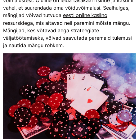
võimalustest. Oluline on leida tasakaal riskide ja kasumi
vahel, et suurendada oma võiduvõimalusi. Sealhulgas,
mängijad võivad tutvuda
eesti online kasiino
ressursidega, mis aitavad neil paremini mõista mängu.
Mängijad, kes võtavad aega strateegiate
väljatöötamiseks, võivad saavutada paremaid tulemusi
ja nautida mängu rohkem.