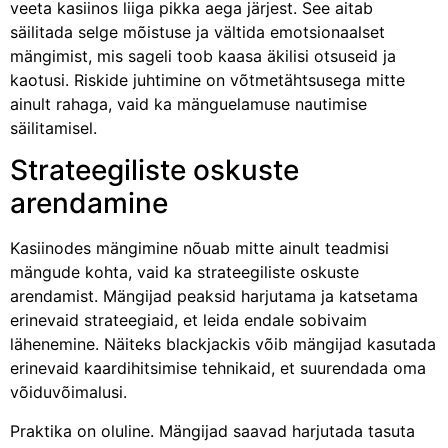
veeta kasiinos liiga pikka aega järjest. See aitab
säilitada selge mõistuse ja vältida emotsionaalset
mängimist, mis sageli toob kaasa äkilisi otsuseid ja
kaotusi. Riskide juhtimine on võtmetähtsusega mitte
ainult rahaga, vaid ka mänguelamuse nautimise
säilitamisel.
Strateegiliste oskuste
arendamine
Kasiinodes mängimine nõuab mitte ainult teadmisi
mängude kohta, vaid ka strateegiliste oskuste
arendamist. Mängijad peaksid harjutama ja katsetama
erinevaid strateegiaid, et leida endale sobivaim
lähenemine. Näiteks blackjackis võib mängijad kasutada
erinevaid kaardihitsimise tehnikaid, et suurendada oma
võiduvõimalusi.
Praktika on oluline. Mängijad saavad harjutada tasuta