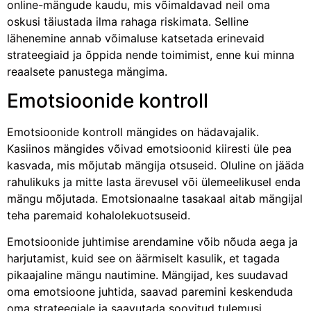
online-mängude kaudu, mis võimaldavad neil oma
oskusi täiustada ilma rahaga riskimata. Selline
lähenemine annab võimaluse katsetada erinevaid
strateegiaid ja õppida nende toimimist, enne kui minna
reaalsete panustega mängima.
Emotsioonide kontroll
Emotsioonide kontroll mängides on hädavajalik.
Kasiinos mängides võivad emotsioonid kiiresti üle pea
kasvada, mis mõjutab mängija otsuseid. Oluline on jääda
rahulikuks ja mitte lasta ärevusel või ülemeelikusel enda
mängu mõjutada. Emotsionaalne tasakaal aitab mängijal
teha paremaid kohalolekuotsuseid.
Emotsioonide juhtimise arendamine võib nõuda aega ja
harjutamist, kuid see on äärmiselt kasulik, et tagada
pikaajaline mängu nautimine. Mängijad, kes suudavad
oma emotsioone juhtida, saavad paremini keskenduda
oma strateegiale ja saavutada soovitud tulemusi.