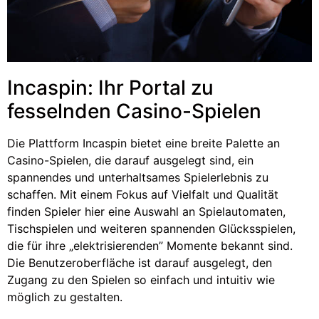
Incaspin: Ihr Portal zu
fesselnden Casino-Spielen
Die Plattform Incaspin bietet eine breite Palette an
Casino-Spielen, die darauf ausgelegt sind, ein
spannendes und unterhaltsames Spielerlebnis zu
schaffen. Mit einem Fokus auf Vielfalt und Qualität
finden Spieler hier eine Auswahl an Spielautomaten,
Tischspielen und weiteren spannenden Glücksspielen,
die für ihre „elektrisierenden” Momente bekannt sind.
Die Benutzeroberfläche ist darauf ausgelegt, den
Zugang zu den Spielen so einfach und intuitiv wie
möglich zu gestalten.