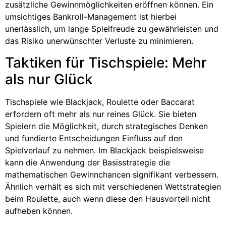
zusätzliche Gewinnmöglichkeiten eröffnen können. Ein
umsichtiges Bankroll-Management ist hierbei
unerlässlich, um lange Spielfreude zu gewährleisten und
das Risiko unerwünschter Verluste zu minimieren.
Taktiken für Tischspiele: Mehr
als nur Glück
Tischspiele wie Blackjack, Roulette oder Baccarat
erfordern oft mehr als nur reines Glück. Sie bieten
Spielern die Möglichkeit, durch strategisches Denken
und fundierte Entscheidungen Einfluss auf den
Spielverlauf zu nehmen. Im Blackjack beispielsweise
kann die Anwendung der Basisstrategie die
mathematischen Gewinnchancen signifikant verbessern.
Ähnlich verhält es sich mit verschiedenen Wettstrategien
beim Roulette, auch wenn diese den Hausvorteil nicht
aufheben können.