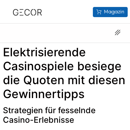
Magazin
Elektrisierende
Casinospiele besiege
die Quoten mit diesen
Gewinnertipps
Strategien für fesselnde
Casino-Erlebnisse