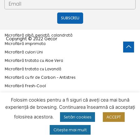
Materiale impermeabile pentru paturi de spital
Țesături tricot
SUBSCRIU
Microfibră
Microfibră albă, periată, calandrată
Copyright © 2022 Gecor
Microfibră imprimata
Microfibră culori Uni
Microfibră tratata cu Aloe Vera
Microfibră tratata cu Lavandă
Microfibră cu fir de Carbon – Antistres
Microfibră Fresh-Cool
Folosim cookies pentru a fi siguri că aveți cea mai bună
experiență de browsing. Continuarea înseamnă că acceptați
folosirea acestora.
Setări cookies
ACCEPT
Citește mai mult