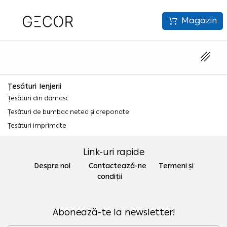
Magazin
Țesături lenjerii
Țesături din damasc
Țesături de bumbac neted și creponate
Țesături imprimate
Țesături microfibră
Link-uri rapide
Țesături pentru cearceafuri cu elastic
Țesături pentru fețe de masă și protecții pentru masă
Despre noi Contactează-ne
Termeni și
condiții
Țesături pentru protecții de masă
Țesături impermeabile
Abonează-te la newsletter!
Țesături impermabile pentru protecții de saltele și huse de saltele
Țesături impermabile pentru protecții de masă Molton impermeabil