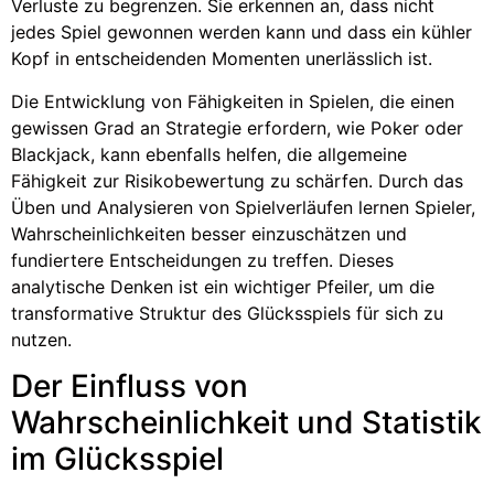
Verluste zu begrenzen. Sie erkennen an, dass nicht
jedes Spiel gewonnen werden kann und dass ein kühler
Kopf in entscheidenden Momenten unerlässlich ist.
Die Entwicklung von Fähigkeiten in Spielen, die einen
gewissen Grad an Strategie erfordern, wie Poker oder
Blackjack, kann ebenfalls helfen, die allgemeine
Fähigkeit zur Risikobewertung zu schärfen. Durch das
Üben und Analysieren von Spielverläufen lernen Spieler,
Wahrscheinlichkeiten besser einzuschätzen und
fundiertere Entscheidungen zu treffen. Dieses
analytische Denken ist ein wichtiger Pfeiler, um die
transformative Struktur des Glücksspiels für sich zu
nutzen.
Der Einfluss von
Wahrscheinlichkeit und Statistik
im Glücksspiel